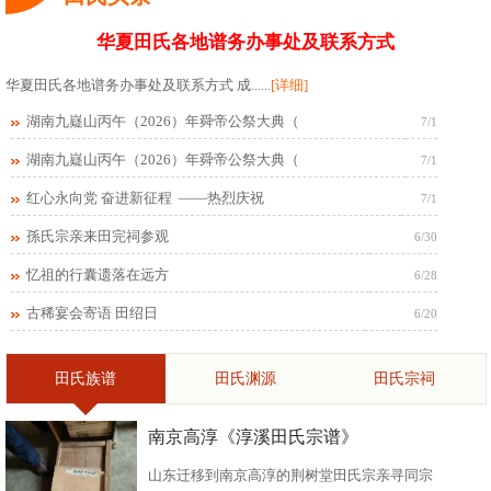
华夏田氏各地谱务办事处及联系方式
华夏田氏各地谱务办事处及联系方式 成......
[详细]
湖南九嶷山丙午（2026）年舜帝公祭大典（
7/1
湖南九嶷山丙午（2026）年舜帝公祭大典（
7/1
红心永向党 奋进新征程 ——热烈庆祝
7/1
孫氏宗亲来田完祠参观
6/30
忆祖的行囊遗落在远方
6/28
古稀宴会寄语 田绍日
6/20
田氏族谱
田氏渊源
田氏宗祠
南京高淳《淳溪田氏宗谱》
山东迁移到南京高淳的荆树堂田氏宗亲寻同宗