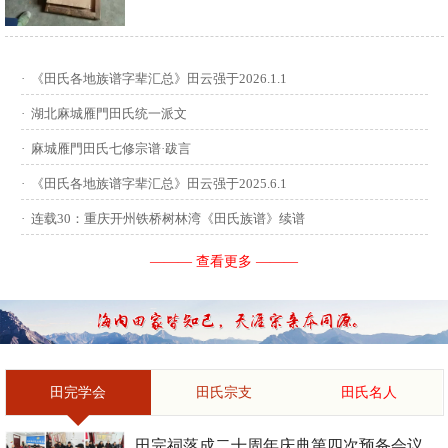
供稿：田启才 ...
·
《田氏各地族谱字辈汇总》田云强于2026.1.1
·
湖北麻城雁門田氏统一派文
·
麻城雁門田氏七修宗谱·跋言
·
《田氏各地族谱字辈汇总》田云强于2025.6.1
·
连载30：重庆开州铁桥树林湾《田氏族谱》续谱
——— 查看更多 ———
田完学会
田氏宗支
田氏名人
田完祠落成二十周年庆典第四次预备会议