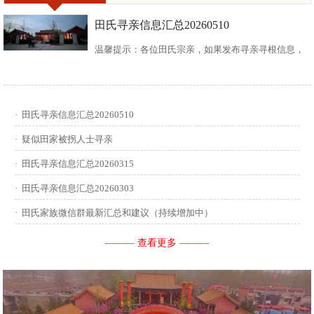
田氏寻亲信息汇总20260510
温馨提示：各位田氏宗亲，如果发布寻亲寻根信息，
请尽可能多地介绍您自己或支系的信息：您的现居
地，祖籍地，迁居时间，堂号郡望，始迁一世祖名
·
田氏寻亲信息汇总20260510
讳，迁居前字辈和迁居后历次新续的字辈，分迁族人
·
疑似田家被拐人士寻亲
迁居地，因何原因迁居等。最后别忘了留下联系人和
·
田氏寻亲信息汇总20260315
·
田氏寻亲信息汇总20260303
联系方式。 没有家谱的问问族中老年人口耳相传的信
·
田氏家族微信群最新汇总和建议（持续增加中）
息有哪些，有家谱请把家谱中的信息简...
——— 查看更多 ———