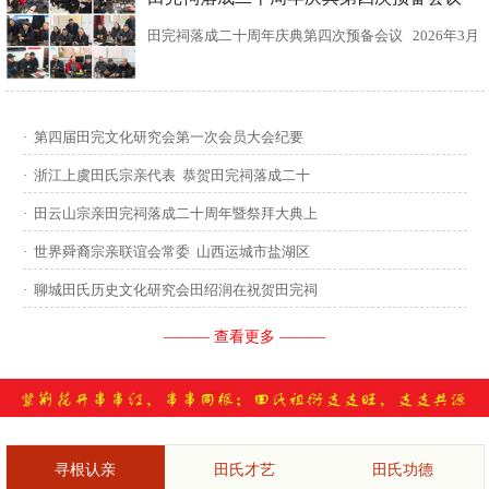
田完祠落成二十周年庆典第四次预备会议 2026年3月
15日，田完文化研究会、田完祠管理委员会在田完祠
召开了“田完祠落成二十周年庆典暨丙午年华夏田氏祭
·
第四届田完文化研究会第一次会员大会纪要
祖”第四次预备会议。 常务副会长田传灿宗亲主持会
·
浙江上虞田氏宗亲代表 恭贺田完祠落成二十
议...
·
田云山宗亲田完祠落成二十周年暨祭拜大典上
·
世界舜裔宗亲联谊会常委 山西运城市盐湖区
·
聊城田氏历史文化研究会田绍润在祝贺田完祠
——— 查看更多 ———
寻根认亲
田氏才艺
田氏功德