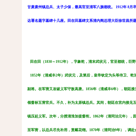
甘肃肃州镇总兵、太子少保，最高官至清军八旗都统。 1912年 
达署名题字墓碑十几座。田在田墓碑文系清内阁总理大臣徐世昌所
田在田（1830～1912年），字象乾，清末武状元，官至都统，巨
1852年（清咸丰2年）武状元，及第后，皇帝钦定为头等侍卫、
副将。在军营又攻破义军守敌高唐。1856年（清咸丰6年），朝廷接
领督标五营官兵。不久，补为太原镇总兵。其间，朝廷在宫内接见五次
镇压起义军。次年，分授清淮加提督衔。1862年（清同治元年），
至军营，以总兵尽先补用，赏戴花翎。1870年（清同治9年），调赴