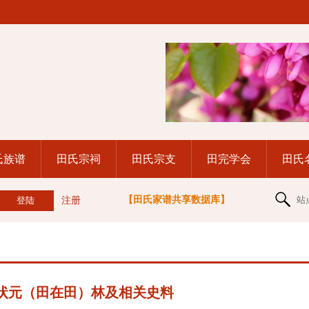
氏族谱
田氏宗祠
田氏宗支
田完学会
田氏
【田氏家谱共享数据库】
站
注册
状元（田在田）林及相关史料