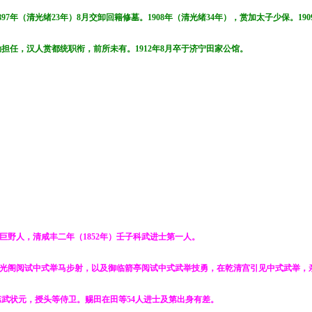
年（清光绪23年）8月交卸回籍修墓。1908年（清光绪34年），赏加太子少保。190
担任，汉人赏都统职衔，前所未有。1912年8月卒于济宁田家公馆。
东巨野人，清咸丰二年（1852年）壬子科武进士第一人。
紫光阁阅试中式举马步射，以及御临箭亭阅试中式武举技勇，在乾清宫引见中式武举，
武状元，授头等侍卫。赐田在田等54人进士及第出身有差。