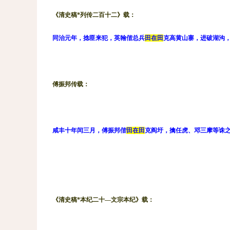
《清史稿*列传二百十二》载：
同治元年，捻匪来犯，英翰偕总兵
田在田
克高黄山寨，进破湖沟
傅振邦传载：
咸丰十年闰三月，傅振邦偕
田在田
克阎圩，擒任虎、邓三摩等诛
《清史稿*本纪二十—文宗本纪》载：