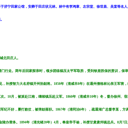
8月卒于济宁田家公馆，安葬于田庄状元林。林中有李鸿章、左宗堂、徐世昌、吴棠等名人
题。
野城北田庄人。
乾清门行走。两年后回家探亲时，领乡团练镇压太平军取胜，受到钦差胜保的赏识，保
见，补授智力大名府镇开州协副将。1858年（清咸丰8年）在通州僧格林沁亲王军营，
。10月，被派赴江南，继续镇压起义军。1860年（清咸丰10年）冬，督办徐州、宿
因军纪不好，屡打败仗，被弹劾落职。1867年（清同治6年），疏通湖广总督李某，方
金陵办营务。1894年（清光绪20年）4月，奉皇帝手谕，补授甘肃肃州镇总兵。8月7日