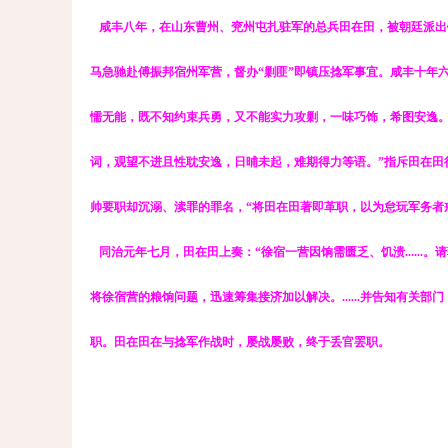
咸丰八年，在山东曹州、兖州屯扎驻军的总兵田在田，被朝廷派出
马急驰赴傅振邦宿州军营，督办“剿匪”即镇压捻军事宜。咸丰十年
懦无能，既不知约束兵勇，又不能实力攻剿，一味巧饰，希图安逸。
词，观望不进且性耽安逸，日晡未起，难期得力等语。”指斥田在田
帅要职却沉溺、渎罪的罪名，“将田在田著即革职，以为怠玩军务者
同治元年七月，田在田上奏：“徐宿一营因饷需匮乏、饥溃.....
将徐宿营的粮饷问题，迅速筹集接济加以解决。......并告知有关
职。田在田在与捻军作战时，屡战屡败，终于丢官罢职。