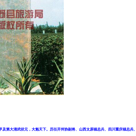
一名一甲及第大清武状元，大魁天下。历任开州协副将、山西太原镇总兵、四川重庆镇总兵