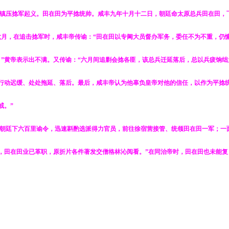
镇压捻军起义。田在田为平捻统帅。咸丰九年十月十二日，朝廷命太原总兵田在田，
六月，在追击捻军时，咸丰帝传谕：“田在田以专阃大员督办军务，委任不为不重，仍
”黄帝表示出不满。又传谕：“六月间追剿会捻各匪，该总兵迁延落后，总以兵疲饷绌
行动迟缓、处处拖延、落后。最后，咸丰帝认为他辜负皇帝对他的信任，以作为平捻
戒。”
.。请朝廷下六百里谕令，迅速斟酌选派得力官员，前往徐宿营接管、统领田在田一军；一
部门，田在田业已革职，原折片各件著发交僧格林沁阅看。”在同治帝时，田在田也未能复