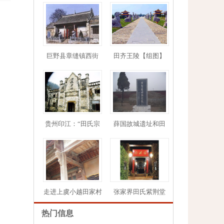
巨野县章缝镇西街
田齐王陵【组图】
1
2
3
4
5
贵州印江：“田氏宗
薛国故城遗址和田
走进上虞小越田家村
张家界田氏紫荆堂
热门信息