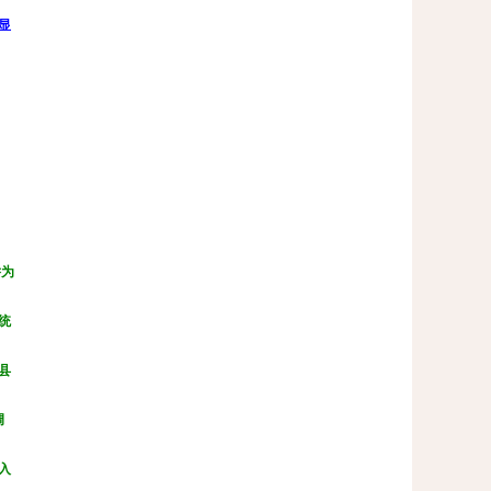
显
举为
统
县
调
入