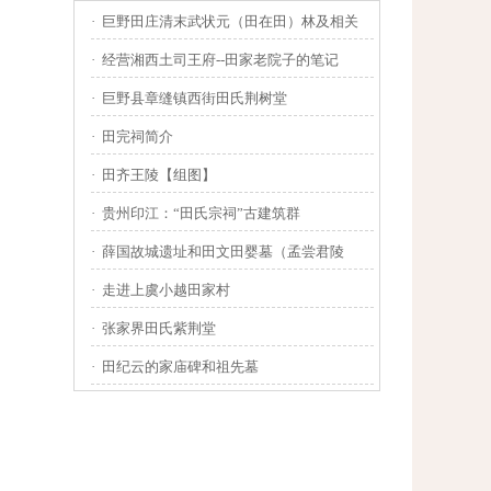
·
巨野田庄清末武状元（田在田）林及相关
·
经营湘西土司王府--田家老院子的笔记
·
巨野县章缝镇西街田氏荆树堂
·
田完祠简介
·
田齐王陵【组图】
·
贵州印江：“田氏宗祠”古建筑群
·
薛国故城遗址和田文田婴墓（孟尝君陵
·
走进上虞小越田家村
·
张家界田氏紫荆堂
·
田纪云的家庙碑和祖先墓