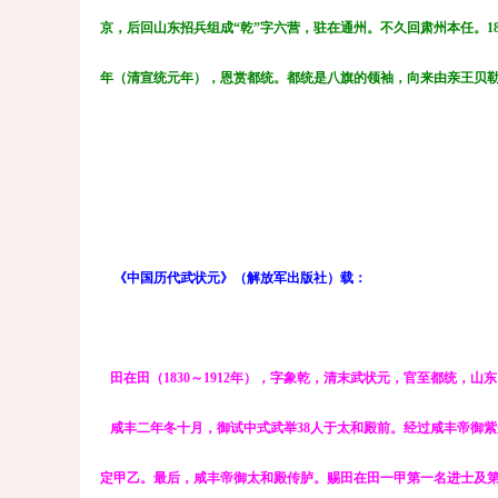
京，后回山东招兵组成“乾”字六营，驻在通州。不久回肃州本任。1897
年（清宣统元年），恩赏都统。都统是八旗的领袖，向来由亲王贝勒
《中国历代武状元》（解放军出版社）载：
田在田（1830～1912年），字象乾，清末武状元，官至都统，山
咸丰二年冬十月，御试中式武举38人于太和殿前。经过咸丰帝御
定甲乙。最后，咸丰帝御太和殿传胪。赐田在田一甲第一名进士及第