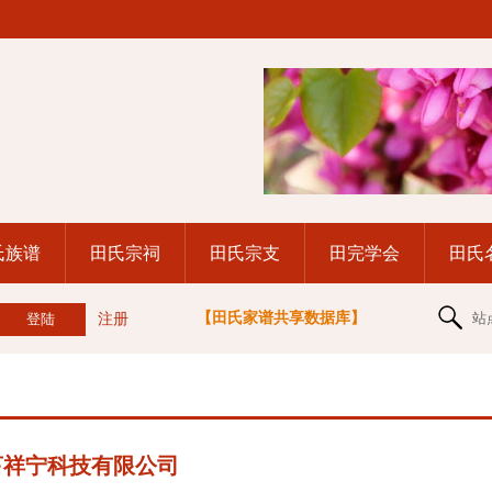
氏族谱
田氏宗祠
田氏宗支
田完学会
田氏
【田氏家谱共享数据库】
站
注册
亨祥宁科技有限公司