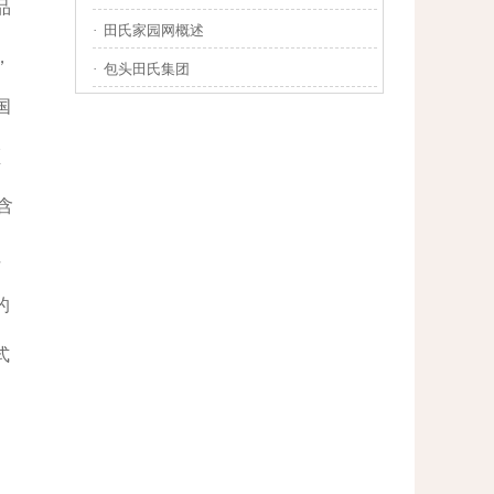
品
·
田氏家园网概述
，
·
包头田氏集团
国
领
含
性
的
式