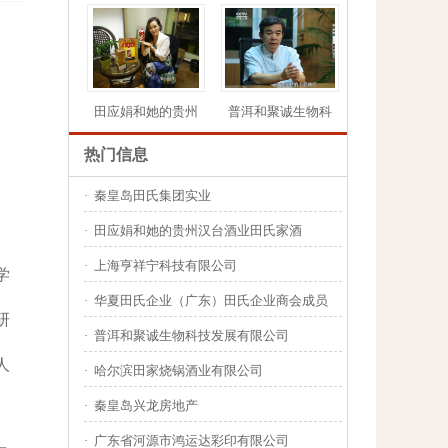
田应娟和她的贵州
普洱和聚诚生物科
热门信息
·
秦皇岛田氏集团实业
1
2
3
4
5
·
田应娟和她的贵州汉台酒业田氏家酒
·
上海亨祥宁科技有限公司
学
·
华夏田氏企业（广东）田氏企业商会成员
研
·
普洱和聚诚生物科技发展有限公司
人
·
哈尔滨田家烧锅酒业有限公司
·
秦皇岛兴龙房地产
·
广东省河源市鸿运达彩印有限公司