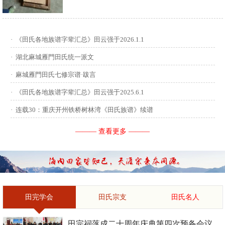
供稿：田启才 ...
·
《田氏各地族谱字辈汇总》田云强于2026.1.1
·
湖北麻城雁門田氏统一派文
·
麻城雁門田氏七修宗谱·跋言
·
《田氏各地族谱字辈汇总》田云强于2025.6.1
·
连载30：重庆开州铁桥树林湾《田氏族谱》续谱
——— 查看更多 ———
田完学会
田氏宗支
田氏名人
田完祠落成二十周年庆典第四次预备会议