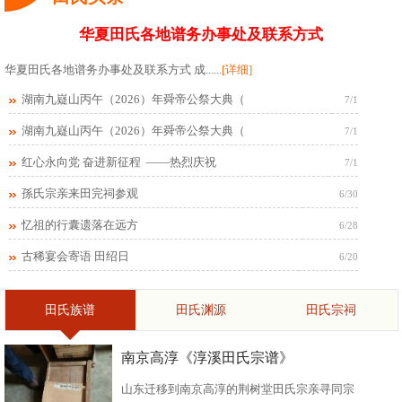
华夏田氏各地谱务办事处及联系方式
华夏田氏各地谱务办事处及联系方式 成......
[详细]
湖南九嶷山丙午（2026）年舜帝公祭大典（
7/1
湖南九嶷山丙午（2026）年舜帝公祭大典（
7/1
红心永向党 奋进新征程 ——热烈庆祝
7/1
孫氏宗亲来田完祠参观
6/30
忆祖的行囊遗落在远方
6/28
古稀宴会寄语 田绍日
6/20
田氏族谱
田氏渊源
田氏宗祠
南京高淳《淳溪田氏宗谱》
山东迁移到南京高淳的荆树堂田氏宗亲寻同宗