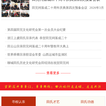
田完祠落成二十周年庆典第四次预备会议 2026年3月
15日，田完文化研究会、田完祠管理委员会在田完祠
召开了“田完祠落成二十周年庆典暨丙午年华夏田氏祭
·
第四届田完文化研究会第一次会员大会纪要
祖”第四次预备会议。 常务副会长田传灿宗亲主持会
·
浙江上虞田氏宗亲代表 恭贺田完祠落成二十
议...
·
田云山宗亲田完祠落成二十周年暨祭拜大典上
·
世界舜裔宗亲联谊会常委 山西运城市盐湖区
·
聊城田氏历史文化研究会田绍润在祝贺田完祠
——— 查看更多 ———
寻根认亲
田氏才艺
田氏功德