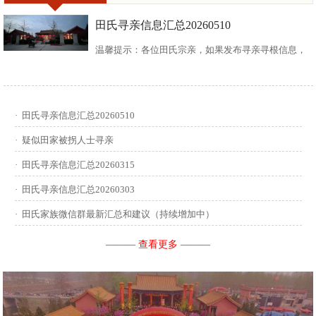
田氏寻亲信息汇总20260510
温馨提示：各位田氏宗亲，如果发布寻亲寻根信息，
请尽可能多地介绍您自己或支系的信息：您的现居
地，祖籍地，迁居时间，堂号郡望，始迁一世祖名
·
田氏寻亲信息汇总20260510
讳，迁居前字辈和迁居后历次新续的字辈，分迁族人
·
疑似田家被拐人士寻亲
迁居地，因何原因迁居等。最后别忘了留下联系人和
·
田氏寻亲信息汇总20260315
·
田氏寻亲信息汇总20260303
联系方式。 没有家谱的问问族中老年人口耳相传的信
·
田氏家族微信群最新汇总和建议（持续增加中）
息有哪些，有家谱请把家谱中的信息简...
——— 查看更多 ———