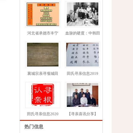
河北省承德市丰宁
血脉的硬度：中韩田
1
2
3
4
5
襄城宗亲寻项城田
田氏寻亲信息2019
田氏寻亲信息2020
【寻亲喜讯分享】
热门信息