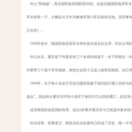
外公“田柏姚”，曾在国民政府国防部任职。抗战后随国民政府军
军令部第一厅，大概在今天中共解放军第13军总部所在地。其同事有
已去世）。
1949年前夕，随国民政府原军令部长徐永昌去往台湾，同去台湾
外公走后，重庆留下外婆还有三个未成年的孩子：长子田相生（40
外婆带三个孩子非常困难，就把次女田小玉送人抱养至陕西。自己
1964年，长子和小女由于历史问题双双被下放到四川通江农村当
饭去”。就这样从重庆沙坪坝小龙坎下放到大巴山里的通江，此后失
送至陕西的就是我的母亲。也从6岁离开重庆至今已然是60多岁的
时光荏苒，世事变迁，那段活生生的童年已经成了历史，唯一不可割舍的