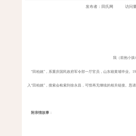
发布者：田氏网 访问量：145
我（前抱小孩
“田柏姚”，系重庆国民政府军令部一厅官员，山东籍黄埔毕业。1
入“田柏姚”，搜索会检索到徐永昌，可惜再无继续的相关链接。恳
附亲情故事
：