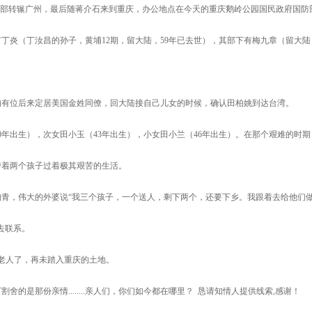
令部转辗广州，最后随蒋介石来到重庆，办公地点在今天的重庆鹅岭公园国民政府国防
丁炎（丁汝昌的孙子，黄埔12期，留大陆，59年已去世），其部下有梅九章（留大陆
的有位后来定居美国金姓同僚，回大陆接自己儿女的时候，确认田柏姚到达台湾。
年出生），次女田小玉（43年出生），小女田小兰（46年出生）。在那个艰难的时期
带着两个孩子过着极其艰苦的生活。
知青，伟大的外婆说“我三个孩子，一个送人，剩下两个，还要下乡。我跟着去给他们
去联系。
老人了，再未踏入重庆的土地。
是那份亲情........亲人们，你们如今都在哪里？ 恳请知情人提供线索,感谢！