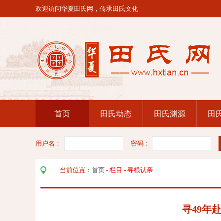
欢迎访问华夏田氏网，传承田氏文化
首页
田氏动态
田氏渊源
田
用户名：
密码：
当前位置：
首页
-
栏目
-
寻根认亲
寻49年