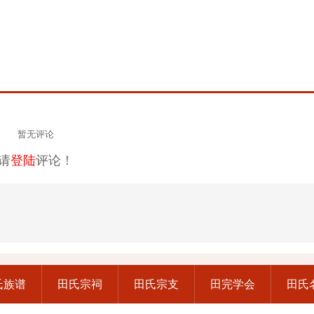
暂无评论
请
登陆
评论！
氏族谱
田氏宗祠
田氏宗支
田完学会
田氏