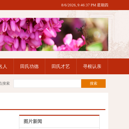
8/6/2026, 9:46:37 PM 星期四
名人
田氏功德
田氏才艺
寻根认亲
点搜索
图片新闻