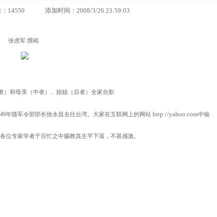
50 添加时间：2008/3/26 23:59:03
张虎军 撰稿
者）和母亲（中者）、姐姐（后者）全家合影
http://yahoo.com
949年随军令部部长徐永昌去往台湾。大家在互联网上的网站
中输
请各位专家学者于百忙之中赐教其生平下落，不甚感激。