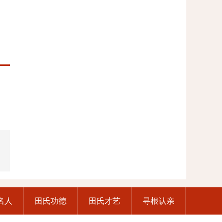
名人
田氏功德
田氏才艺
寻根认亲