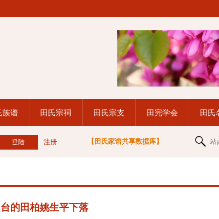
氏族谱
田氏宗祠
田氏宗支
田完学会
田氏
【田氏家谱共享数据库】
站
注册
赴台的田柏姚生平下落