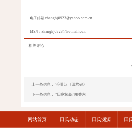
zhanghj0923@yahoo.com.cn
电子邮箱
zhanghj0923@hotmail.com
MSN：
相关评论
上一条信息：
沂州 汉《田君碑》
下一条信息：
“田家烧锅”闯关东
网站首页
田氏动态
田氏渊源
田