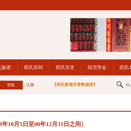
氏族谱
田氏宗祠
田氏宗支
田完学会
田氏
【田氏家谱共享数据库】
站
注册
年10月5日至08年12月31日之间）