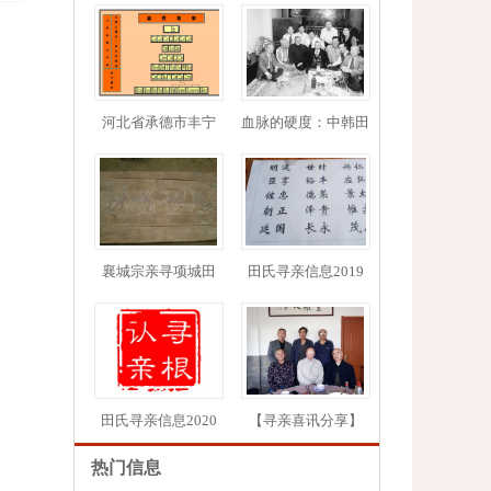
河北省承德市丰宁
血脉的硬度：中韩田
1
2
3
4
5
襄城宗亲寻项城田
田氏寻亲信息2019
田氏寻亲信息2020
【寻亲喜讯分享】
热门信息