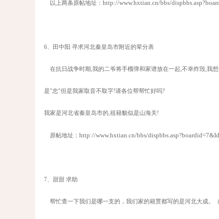
http://www.hxtian.cn/bbs/dispbbs.asp?bo
以上两条原帖地址：
6、田中阳 寻求河北秦皇岛市附近的辈分表
在抗日战争时期,我的二爷将手榴弹和家谱放在一起,不幸炸毁,我想知道 
是"忠"但是我家取音不取字!请各位帮帮忙好吗?
我家是河北省秦皇岛市的,祖籍貌似是山海关!
http://www.hxtian.cn/bbs/dispbbs.asp?boardid=7
原帖地址：
7、甜甜 求助
帮忙查一下我们是哪一支的，我们家的籍贯都写的是河北大成。（