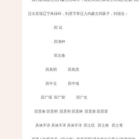
迁出至现辽宁朱碌科，到景字辈迁入内蒙古四家子，到现在：
田 试
田满种
田文焕
田凤明 田凤亮
田中玉 田中瑞
田广瑛 田广荣 田广生
田景春 田景明 田景和 田景林 田景泰 田景荃
具体不详 具体不详 具体不详 田士臣 田士衡 田士青