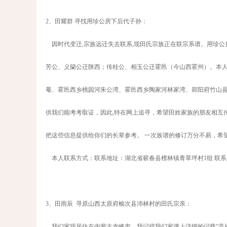
2、田耀群 寻找用珍公房下后代子孙：
因时代变迁,宗族远迁失去联系,现田氏宗族正在联宗系谱。用珍公
芳公、义籣公迁陕西；传桂公、相玉公迁霍邑（今山西霍州）。本
菴、霍邑西乡桃园河朱公湾、霍邑西乡陶家河林家湾、郧阳府竹山县
供我们能考考取证，因此,特在网上追寻，希望田姓家族的朋友相互
把这些信息提供给你们的长辈参考。 一次族谱的修订万分不易，希
本人联系方式：联系地址：湖北省蕲春县檀林镇青草坪村1组 联系人：田耀群 手机1
3、田雨辰 寻原山西太原府榆次县沛林村的田氏宗亲：
我们家现居住在内蒙古赤峰市，我记得我们家谱上详细的记载“高祖