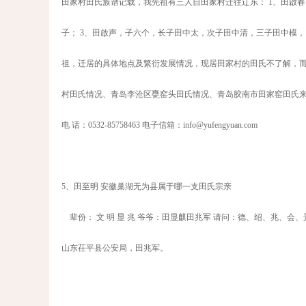
田家村田氏族谱记载，我先祖有三人自田家村迁往辽东： 1、田啟
子； 3、田啟声，子六个，长子田中太，次子田中清，三子田中模
祖，迁居的具体地点及繁衍发展情况，现居田家村的田氏不了解，而
村田氏情况、青岛李沧区甕窑头田氏情况、青岛胶南市田家窑田氏来源
电 话：0532-85758463 电子信箱：info@yufengyuan.com
5、田至明 安徽巢湖无为县属于哪一支田氏宗亲
辈份： 文 明 显 兆 爷爷：田显麒田兆军 请问：德、绍、兆、会
山东茌平县公安局，田兆军。