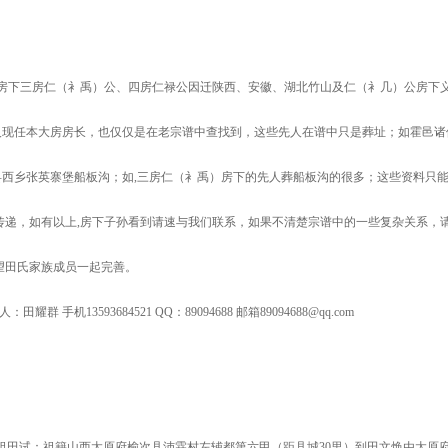
房下三房仁（衤禹）公、四房仁禄公因迁陕西、安徽、湖北竹山及仁（衤几）公房下
人现任本大房房长，也仅仅是在老宗谱中查找到，这些先人在谱中只是葬址；如霍邑诸
西乡张英寨堡船板沟；如,三房仁（衤禹）房下的先人葬船板沟的很多；这些资料只
传递，如有以上,房下子孙看到请速与我们联系，如果不清楚宗谱中的一些复杂关系，
望田氏家族成员一起完善。
3593684521 QQ：89094688 邮箱89094688@qq.com
田试：祖籍山西太原府榆次县沛霖村左辅都第六甲（距县城30里）到田文焕由太原