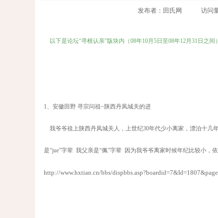
发布者：田氏网 访问量：520
以下是论坛“寻根认亲”版块内（08年10月5日至08年12月31日
1、安徽田野 寻宗问祖~陕西丹凤城关的进
我爷爷祖上陕西丹凤城关人，上世纪30年代少小离家，漂泊十几年
是“jue”字辈 我父亲是“佩”字辈 因为我爷爷离家时候年纪比较小，
http://www.hxtian.cn/bbs/dispbbs.asp?boardid=7&Id=1807&pag