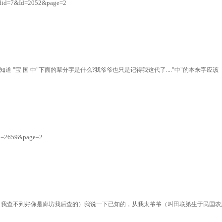
ardid=7&Id=2052&page=2
"宝 国 中"下面的辈分字是什么?我爷爷也只是记得我这代了...."中"的本来字应该
&Id=2659&page=2
我查不到好像是廊坊我后查的）我说一下已知的，从我太爷爷（叫田联第生于民国农