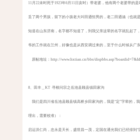
11月22未时死于1923年6月11日亥时）带老婆，他有两个老婆带的
丢了两个男孩，留下的小孩老大叫田迺恒男的，老二田迺涵（也就
知道在山东济南，名字都不知道了，到我父亲这辈的名字就乱起了
爷的工作就在兰州，好像也是从西安调过来的，至于什么时候从广
http://www.hxtian.cn/bbs/dispbbs.asp?boardid=7
原帖地址：
8、田丰＿KT 寻根问宗之岳池县顾县镇田家沟
我们是四川省岳池县顾县镇高桥乡田家沟的，我是“定”字辈的，我
理出，需要校准）：
启运洪仁尚，忠永是天长，盛世昌一茂，定国在通光我们已经排到“