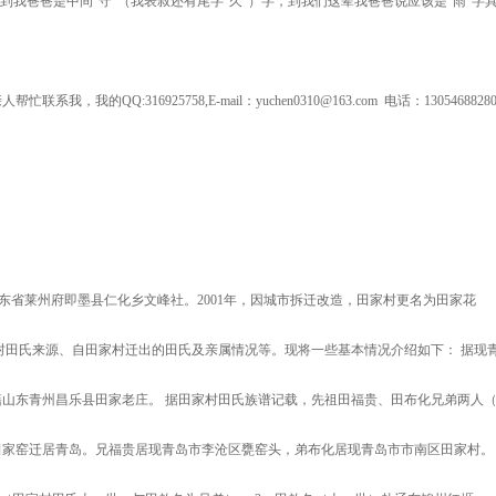
我爸爸是中间“守”（我表叔还有尾字“久”）字，到我们这辈我爸爸说应该是“雨”字
:316925758,E-mail：yuchen0310@163.com 电话：13054688280
东省莱州府即墨县仁化乡文峰社。2001年，因城市拆迁改造，田家村更名为田家花
村田氏来源、自田家村迁出的田氏及亲属情况等。现将一些基本情况介绍如下： 据现
山东青州昌乐县田家老庄。 据田家村田氏族谱记载，先祖田福贵、田布化兄弟两人
家窑迁居青岛。兄福贵居现青岛市李沧区甕窑头，弟布化居现青岛市市南区田家村。