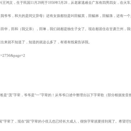
是叫王鸿文，生于民国11月29死于1950年5月28，从老家逃难去广东有四男四女，在火车
是我爷爷，和大的是同父异母）还有女孩都别是叫田毓英，田毓林，田毓珠，还有一个
，田华，田和（我父亲），田琳，我们就都是独生子女了。现在都居住在甘肃兰州，我
东出来就不知道了，知道的就这么多了，有谁有线索告诉我。
&Id=2756&page=2
爸是“茂”字辈，爷爷是“一”字辈的！从爷爷口述中整理出以下字辈歌（部分根据发音
国”字辈了，现在“国”字辈的小侄儿也已经长大成人，很快字辈就要排到尾了。希望尽