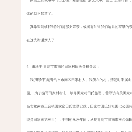
家谱上到我爷爷（田士衡）辈是按照“满文凤中广景士”班辈排的，到
体的就不知道了。
真希望能够找到我们是那支宗亲，或者有知道我们这系的家谱的亲人帮忙联系我，我的QQ
在这先谢谢亲人了
4、田珍平 青岛市市南区田家村田氏寻根寻亲：
我(田珍平)是青岛市市南区田家村人。我所在的村，清朝时隶属山
园。 为了编写田家村村志，续修田家村田氏族谱，需寻访有关田家
岛市胶南市王台镇田家窑田氏族谱记载，田家窑田氏始祖田七公原籍
能是田家窑第三世），于明朝永乐年间，从现青岛市胶南市王台镇田