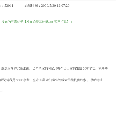
11 添加时间：2009/5/30 12:07:20
之间）发布的寻亲帖子【发在论坛其他板块的暂不汇总】：
 解放后落户安徽淮南。当年离家的时候只有个已出嫁的姐姐 父母早亡。我爷爷
依稀记得我是“xian”字辈，也许有误 请知道些许线索的能提供线索
。原帖地址：
e=3