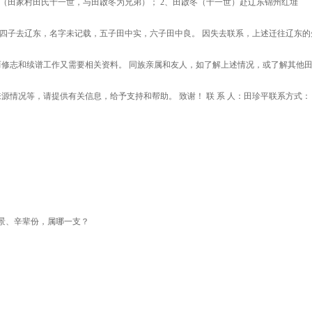
春（田家村田氏十一世，与田啟冬为兄弟）； 2、田啟冬（十一世）赴辽东锦州红堐
，四子去辽东，名字未记载，五子田中实，六子田中良。 因失去联系，上述迁往辽东的
修志和续谱工作又需要相关资料。 同族亲属和友人，如了解上述情况，或了解其他
情况等，请提供有关信息，给予支持和帮助。 致谢！ 联 系 人：田珍平联系方式：
、景、辛辈份，属哪一支？