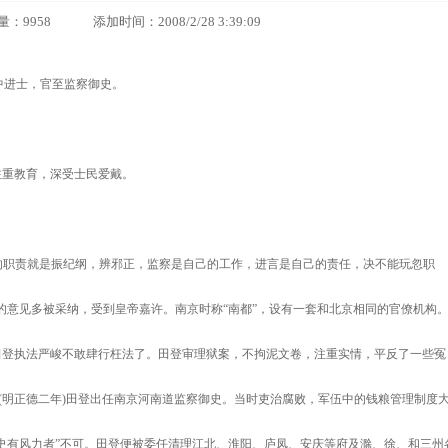
58 添加时间：2008/2/28 3:39:09
年)中进士，官至监察御史。
重教育，深受士民爱戴。
史的职责就是振纪纲，辨邪正，监察是自己的工作，进言是自己的责任，决不能玩忽职
的意见多被采纳，受到皇帝嘉许。南京时称“南都”，设有一套和北京相同的官僚机构
田登执法严峻不敢肆行枉法了。田登审理狱案，不拘泥文卷，注重实情，平反了一些冤
07年(明正德二年)田登出任南京河南道监察御史。当时吏治腐败，军伍中的钱粮管理制度
史有风力者”不可。田登便被委任清理江北、淮阳、庐凤、安庆等府及滁、徐、和三州