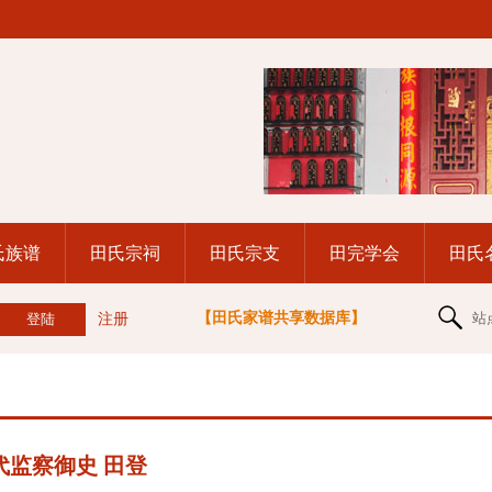
氏族谱
田氏宗祠
田氏宗支
田完学会
田氏
【田氏家谱共享数据库】
站
注册
代监察御史 田登