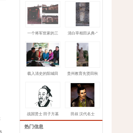
一个将军世家的三
清白宰相田从典-“
1
2
3
4
5
载入清史的阳城田
贵州教育先贤田秋
。
战国贤士 田子方墓
田叔 汉代名士
大
热门信息
各