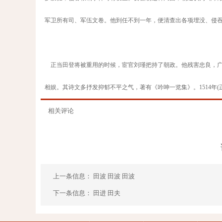
军卫所有司、军伍文卷。他到任不到一年，便清查出各项埋没、侵
正当田登将被重用的时候，宦官刘瑾把持了朝政。他残害忠良，广
相娱。其诗文多抒发抑郁不平之气，著有《吟呻一览集》。1514年(
相关评论
上一条信息：
田波 田波 田波
下一条信息：
田进 田夫