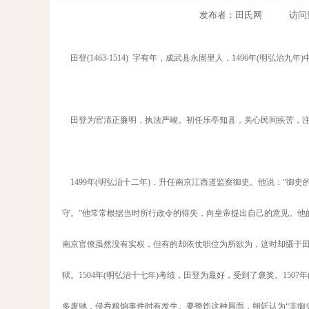
发布者：田氏网 访问量：99
田登(1463-1514) 字有年，成武县永固里人，1496年(明弘治九
田登为官清正廉明，执法严峻。初任乐亭知县，关心民间疾苦，注
1499年(明弘治十二年)，升任南京江西道监察御史。他说：“御
守。”他常常根据当时所行政令的得失，向皇帝提出自己的意见。他
南京官僚虽然没有实权，但有的却依仗职位为所欲为，这时却慑于
狱。1504年(明弘治十七年)考绩，田登为最好，受到了褒奖。15
多废驰，侵吞粮饷事件时有发生。要整饬这种局面，朝廷认为“非御