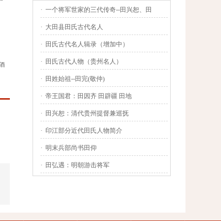
·
一个将军世家的三代传奇--田兴恕、田
·
大田县田氏古代名人
·
田氏古代名人辑录（增加中）
·
田氏古代人物（贵州名人）
酒
·
田姓始祖--田完(敬仲)
·
帝王国君：田因齐 田辟疆 田地
·
田兴恕：清代贵州提督兼巡抚
·
印江部分近代田氏人物简介
·
明末兵部尚书田仰
·
田弘遇：明朝游击将军