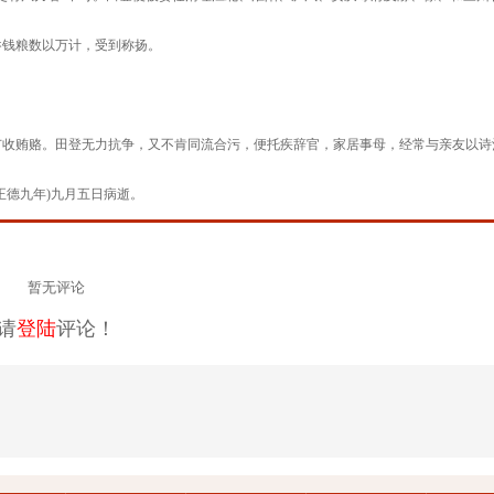
吞钱粮数以万计，受到称扬。
收贿赂。田登无力抗争，又不肯同流合污，便托疾辞官，家居事母，经常与亲友以诗
正德九年)九月五日病逝。
暂无评论
请
登陆
评论！