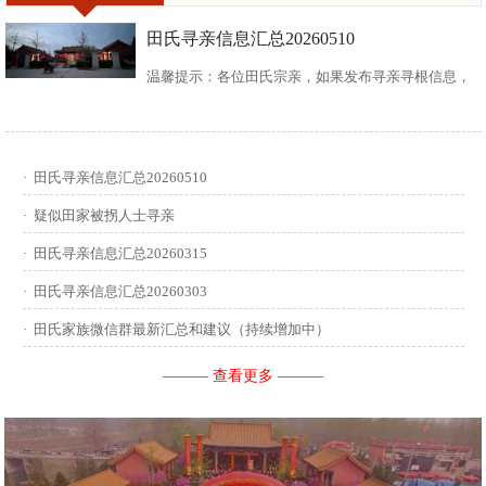
田氏寻亲信息汇总20260510
温馨提示：各位田氏宗亲，如果发布寻亲寻根信息，
请尽可能多地介绍您自己或支系的信息：您的现居
地，祖籍地，迁居时间，堂号郡望，始迁一世祖名
·
田氏寻亲信息汇总20260510
讳，迁居前字辈和迁居后历次新续的字辈，分迁族人
·
疑似田家被拐人士寻亲
迁居地，因何原因迁居等。最后别忘了留下联系人和
·
田氏寻亲信息汇总20260315
·
田氏寻亲信息汇总20260303
联系方式。 没有家谱的问问族中老年人口耳相传的信
·
田氏家族微信群最新汇总和建议（持续增加中）
息有哪些，有家谱请把家谱中的信息简...
——— 查看更多 ———