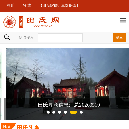
注册
登陆
【田氏家谱共享数据库】
站点搜索
田氏寻亲信息汇总20260510
田氏头条