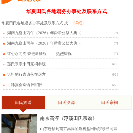
华夏田氏各地谱务办事处及联系方式
华夏田氏各地谱务办事处及联系方式 成......
[详细]
湖南九嶷山丙午（2026）年舜帝公祭大典（
7/1
湖南九嶷山丙午（2026）年舜帝公祭大典（
7/1
红心永向党 奋进新征程 ——热烈庆祝
7/1
孫氏宗亲来田完祠参观
6/30
忆祖的行囊遗落在远方
6/28
古稀宴会寄语 田绍日
6/20
田氏族谱
田氏渊源
田氏宗祠
南京高淳《淳溪田氏宗谱》
山东迁移到南京高淳的荆树堂田氏宗亲寻同宗