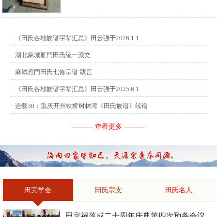
供稿：田启才 ...
·
《田氏各地族谱字辈汇总》田云强于2026.1.1
·
湖北麻城雁門田氏统一派文
·
麻城雁門田氏七修宗谱·跋言
·
《田氏各地族谱字辈汇总》田云强于2025.6.1
·
连载30：重庆开州铁桥树林湾《田氏族谱》续谱
——— 查看更多 ———
田完学会
田氏宗支
田氏名人
田完祠落成二十周年庆典第四次预备会议