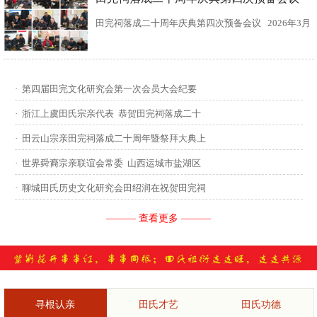
田完祠落成二十周年庆典第四次预备会议 2026年3月
15日，田完文化研究会、田完祠管理委员会在田完祠
召开了“田完祠落成二十周年庆典暨丙午年华夏田氏祭
·
第四届田完文化研究会第一次会员大会纪要
祖”第四次预备会议。 常务副会长田传灿宗亲主持会
·
浙江上虞田氏宗亲代表 恭贺田完祠落成二十
议...
·
田云山宗亲田完祠落成二十周年暨祭拜大典上
·
世界舜裔宗亲联谊会常委 山西运城市盐湖区
·
聊城田氏历史文化研究会田绍润在祝贺田完祠
——— 查看更多 ———
寻根认亲
田氏才艺
田氏功德