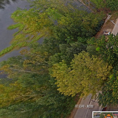
田完祠 - 航拍