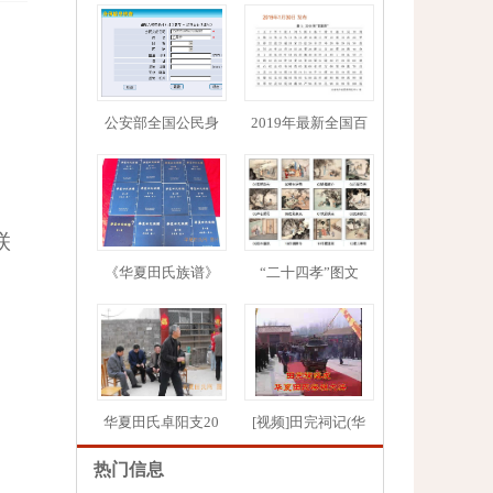
公安部全国公民身
2019年最新全国百
1
2
3
4
5
联
《华夏田氏族谱》
“二十四孝”图文
华夏田氏卓阳支20
[视频]田完祠记(华
热门信息