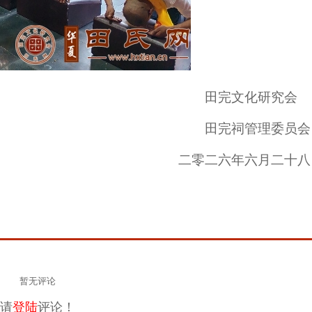
田完文化研究会
田完祠管理委员会
二零二
六
年
六
月
二十八
暂无评论
请
登陆
评论！