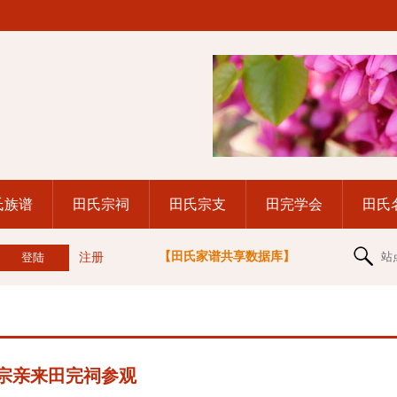
氏族谱
田氏宗祠
田氏宗支
田完学会
田氏
【田氏家谱共享数据库】
站
注册
宗亲来田完祠参观