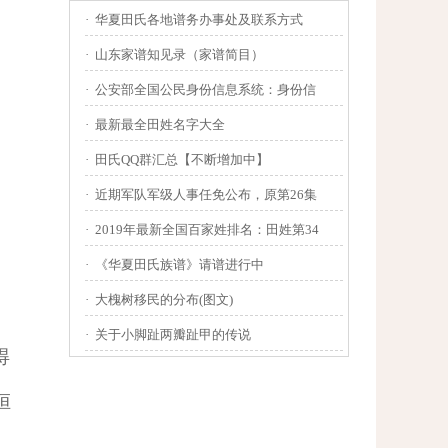
·
华夏田氏各地谱务办事处及联系方式
·
山东家谱知见录（家谱简目）
·
公安部全国公民身份信息系统：身份信
·
最新最全田姓名字大全
·
田氏QQ群汇总【不断增加中】
·
近期军队军级人事任免公布，原第26集
·
2019年最新全国百家姓排名：田姓第34
·
《华夏田氏族谱》请谱进行中
·
大槐树移民的分布(图文)
·
关于小脚趾两瓣趾甲的传说
得
桓
。