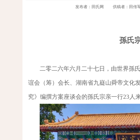
发布者：田氏网 供稿者：田传军 访问量
孫氏
二零二
六
年
六
月
二十七
日，
由
世界
孫
谊会（筹）会长、湖南省九嶷山舜帝文化
究》编撰方案座谈会的孫氏宗亲一行
23
人