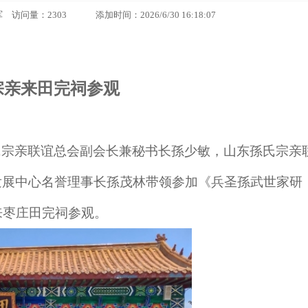
：2303 添加时间：2026/6/30 16:18:07
宗亲来田完祠参观
氏宗亲联谊总会副会长
兼
秘书长
孫少敏，
山东
孫
氏宗亲
发展中心名誉理事长
孫
茂林
带领参加《兵圣孫武世家研
来枣庄田完祠参观。