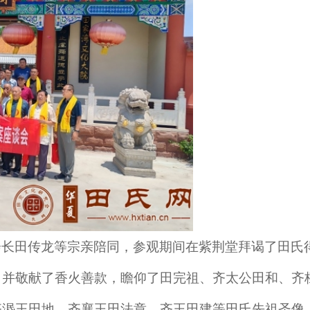
会长田传龙
等宗亲陪同
，
参观期间在紫荆堂拜谒了田氏
，并敬献了香火善款，
瞻仰了田完祖、齐太公田和、齐
齐湣王田地、齐襄王田法章、齐王田建等
田氏
先祖圣像