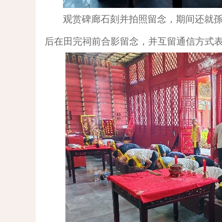
观赏碑廊石刻并拍照留念
，
期间还就
后在田完祠前合影留念，并互留通信方式