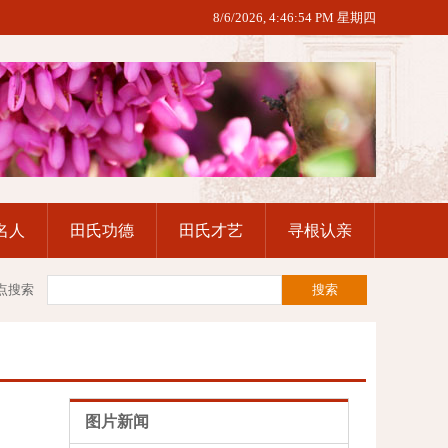
8/6/2026, 4:46:55 PM 星期四
名人
田氏功德
田氏才艺
寻根认亲
点搜索
图片新闻