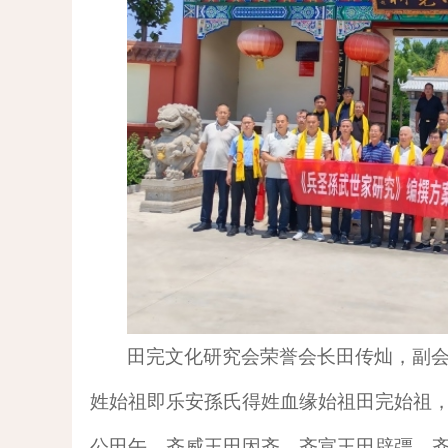
田完文化研究会
荣誉会长
田传灿
，
副
姓始祖即乐安孫氏得姓血缘始祖田完始祖
公田午、齐威王田因齐、齐宣王田辟彊、