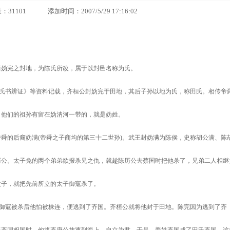
01 添加时间：2007/5/29 17:16:02
后妫完之封地，为陈氏所改，属于以封邑名称为氏。
氏书辨证》等资料记载，齐桓公封妫完于田地，其后子孙以地为氏，称田氏。相传帝
，他们的祖孙有留在妫汭河一带的，就是妫姓。
帝舜的后裔妫满
(
帝舜之子商均的第三十二世孙
)
。武王封妫满为陈侯，史称胡公满、陈
历公。太子免的两个弟弟欲报杀兄之仇，就趁陈历公去蔡国时把他杀了，兄弟二人相继
太子，就把先前所立的太子御寇杀了。
御寇被杀后他怕被株连，便逃到了齐国。齐桓公就将他封于田地。陈完因为逃到了齐