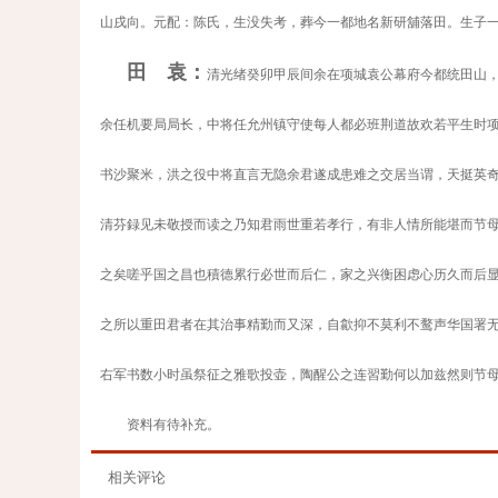
山戌向。元配：陈氏，生没失考，葬今一都地名新研舖落田。生子
田 袁：
清光绪癸卯甲辰间余在项城袁公幕府今都统田山
余任机要局局长，中将任允州镇守使每人都必班荆道故欢若平生时
书沙聚米，洪之役中将直言无隐
余
君遂成患难之交居当谓，天挺英
清芬録见未敬授而读之乃知君雨世重若孝行，有非人情所能堪而节
之矣嗟乎国之昌也積德累行必世而后仁，家之兴衡困虑心历久而后
之所以重
田
君者在其治事精勤而又深，自歙抑不莫利不鹜声华国署
右军书数小时虽祭征之雅歌投壶，陶醒公之连習勤何以加兹然则节
资料有待补充。
相关评论