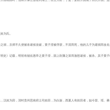
任齐国相国时，他将齐康公放逐到海上，自立为君，于是，姜姓齐国成了田氏齐国。这
改姓为氏。
难之祸，京师不久便被各诸侯攻破，黄子澄被俘获，不屈而死，他的儿子为避祸而改名
《明史》记载，明初有辅佐惠帝之黄子澄，因上削藩之策而激怒诸侯，被杀。其子黄子
氏，汉姓为田，清时贵州思南府土司姓田，为白族，西夏人有姓田者，如今苗、瑶、彝