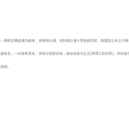
——
舜的后裔妫满为陈侯，史称胡公满。传到胡公满十世孙妫完时，陈国宜公杀太子御
谦逊有礼，一向很有贤名，齐桓公很赏识他，就任命其为公正
(
管理工匠的官
)
，并封他
姓始祖。