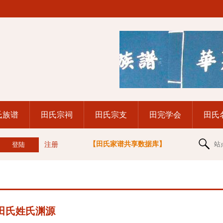
氏族谱
田氏宗祠
田氏宗支
田完学会
田氏
【田氏家谱共享数据库】
站
注册
田氏姓氏渊源