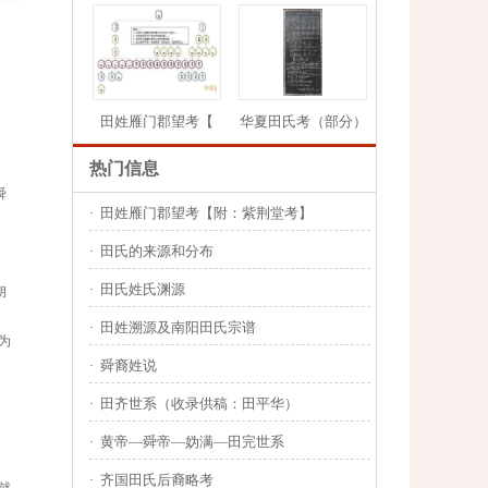
田姓雁门郡望考【
华夏田氏考（部分）
热门信息
舜
·
田姓雁门郡望考【附：紫荆堂考】
1
2
3
4
5
·
田氏的来源和分布
·
田氏姓氏渊源
胡
·
田姓溯源及南阳田氏宗谱
为
·
舜裔姓说
·
田齐世系（收录供稿：田平华）
·
黄帝—舜帝—妫满—田完世系
·
齐国田氏后裔略考