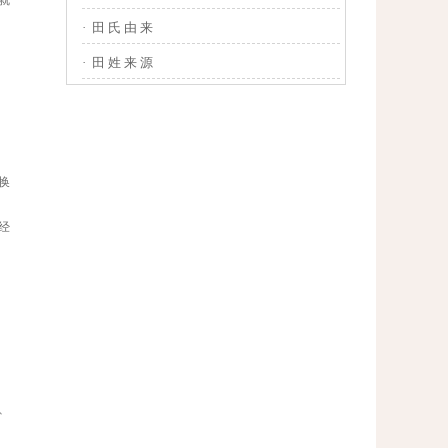
就
·
田 氏 由 来
·
田 姓 来 源
换
经
、