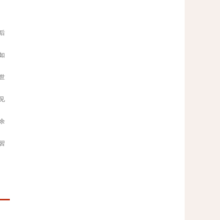
后
如
世
见
余
習