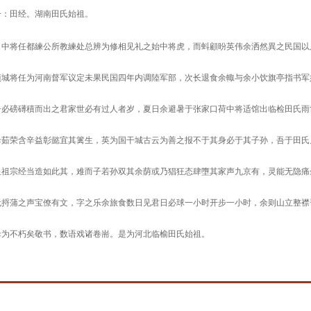
一：田经。湖南田氏始祖。
，中将任都練公所教練处总辨为修相见礼之始中将虎，而蚪顧昐英伟余洒然異之民国以
项城将任为河南督军议定未果民国四年内调陸军部，次长退食余輙与余小饮旗亭指书军
奇必磅礡積而出之君家世必有过人者岁，夏日余避暑于张家口荷中将适馆出临检田氏雨
母茹荣含辛益彰懿宜其篱生，英为国干城古云为善之报不于其身必于其子孙，吾于田氏
显祖宗经当造如此其，难而子若孙双其余荫或乃猖狂态肆墮其家声九京有，灵能无隐痛
无捋蒲之声宝僚有文，字之乐余旅食数日见君日必球一小时开步一小时，余则山立整襟
母为不朽矣敬书，数语戏诸卷耑。是为河北临榆田氏始祖。