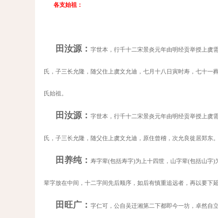
各支始祖：
田汝源：
字世本，行千十二宋景炎元年由明经贡举授上虞
氏，子三长允隆，随父住上虞文允迪，
七月十八日
寅时寿，七十一
氏始祖。
田汝源：
字世本，行千十二宋景炎元年由明经贡举授上虞
氏，子三长允隆，随父住上虞文允迪，原住曾稽，次允良徙居郑东
田养纯：
寿字辈
(
包括寿字
)
为上十四世，山字辈
(
包括山字
)
辈字放在中间，十二字间先后顺序，如后有慎重追远者，再以要下
田旺广：
字仁可，公自吴迁湘第二下都即今一坊，卓然自