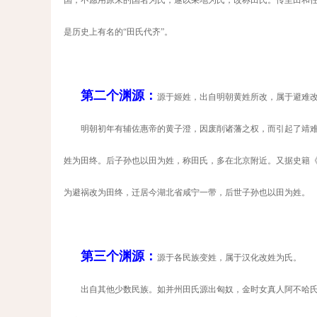
国，不愿用原来的国名为氏，遂以采地为氏，改称田氏。传至田和
是历史上有名的
“
田氏代齐
”
。
第二个渊源：
源于姬姓，出自明朝黄姓所改，属于避难
明朝初年有辅佐惠帝的黄子澄，因废削诸藩之权，而引起了靖
姓为田终。后子孙也以田为姓，称田氏，多在北京附近。又据史籍
为避祸改为田终，迁居今湖北省咸宁一带，后世子孙也以田为姓。
第三个渊源：
源于各民族变姓，属于汉化改姓为氏。
出自其他少数民族。如并州田氏源出匈奴，金时女真人阿不哈