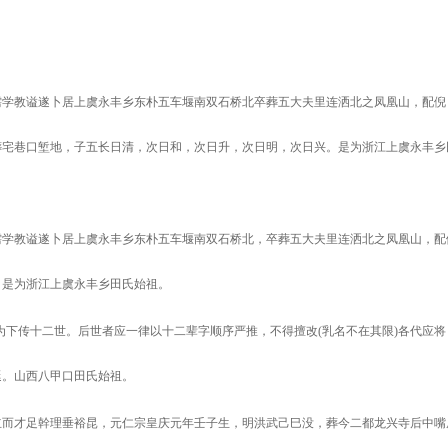
需学教谥遂卜居上虞永丰乡东朴五车堰南双石桥北卒葬五大夫里连洒北之凤凰山，配倪
葬宅巷口堑地，子五长日清，次日和，次日升，次日明，次日兴。是为浙江上虞永丰乡
需学教谥遂卜居上虞永丰乡东朴五车堰南双石桥北，卒葬五大夫里连洒北之凤凰山，配
。是为浙江上虞永丰乡田氏始祖。
为下传十二世。后世者应一律以十二辈字顺序严推，不得擅改
(
乳名不在其限
)
各代应
延。山西八甲口田氏始祖。
立而才足幹理垂裕昆，元仁宗皇庆元年壬子生，明洪武己巳没，葬今二都龙兴寺后中嘴