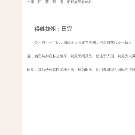
土家、回、蒙、藏、满、朝鲜族等有此姓。
得姓始祖：田完
公元前十一世纪，周武王灭商建立周朝，他追封前代圣王后人
寇，妫完与御寇私交相厚，妫完恐祸及己，便逃于齐国。妫完为人
田地。其后子孙就以采地为氏，称为田氏。他们尊田完为田氏的得