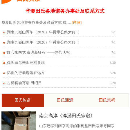
华夏田氏各地谱务办事处及联系方式
华夏田氏各地谱务办事处及联系方式 成......
[详细]
湖南九嶷山丙午（2026）年舜帝公祭大典（
7/1
湖南九嶷山丙午（2026）年舜帝公祭大典（
7/1
红心永向党 奋进新征程 ——热烈庆祝
7/1
孫氏宗亲来田完祠参观
6/30
忆祖的行囊遗落在远方
6/28
古稀宴会寄语 田绍日
6/20
田氏族谱
田氏渊源
田氏宗祠
南京高淳《淳溪田氏宗谱》
山东迁移到南京高淳的荆树堂田氏宗亲寻同宗