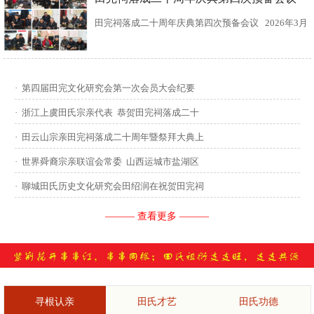
田完祠落成二十周年庆典第四次预备会议 2026年3月
15日，田完文化研究会、田完祠管理委员会在田完祠
召开了“田完祠落成二十周年庆典暨丙午年华夏田氏祭
·
第四届田完文化研究会第一次会员大会纪要
祖”第四次预备会议。 常务副会长田传灿宗亲主持会
·
浙江上虞田氏宗亲代表 恭贺田完祠落成二十
议...
·
田云山宗亲田完祠落成二十周年暨祭拜大典上
·
世界舜裔宗亲联谊会常委 山西运城市盐湖区
·
聊城田氏历史文化研究会田绍润在祝贺田完祠
——— 查看更多 ———
寻根认亲
田氏才艺
田氏功德