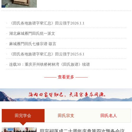
供稿：田启才 ...
·
《田氏各地族谱字辈汇总》田云强于2026.1.1
·
湖北麻城雁門田氏统一派文
·
麻城雁門田氏七修宗谱·跋言
·
《田氏各地族谱字辈汇总》田云强于2025.6.1
·
连载30：重庆开州铁桥树林湾《田氏族谱》续谱
——— 查看更多 ———
田完学会
田氏宗支
田氏名人
田完祠落成二十周年庆典第四次预备会议