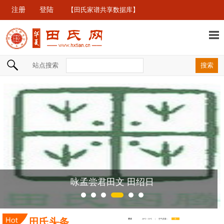
注册
登陆
【田氏家谱共享数据库】
站点搜索
咏孟尝君田文 田绍日
田氏头条