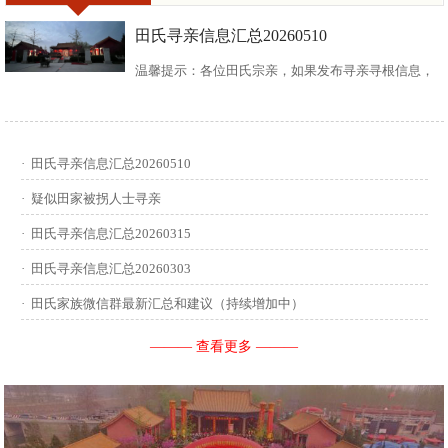
田氏寻亲信息汇总20260510
温馨提示：各位田氏宗亲，如果发布寻亲寻根信息，
请尽可能多地介绍您自己或支系的信息：您的现居
地，祖籍地，迁居时间，堂号郡望，始迁一世祖名
·
田氏寻亲信息汇总20260510
讳，迁居前字辈和迁居后历次新续的字辈，分迁族人
·
疑似田家被拐人士寻亲
迁居地，因何原因迁居等。最后别忘了留下联系人和
·
田氏寻亲信息汇总20260315
·
田氏寻亲信息汇总20260303
联系方式。 没有家谱的问问族中老年人口耳相传的信
·
田氏家族微信群最新汇总和建议（持续增加中）
息有哪些，有家谱请把家谱中的信息简...
——— 查看更多 ———