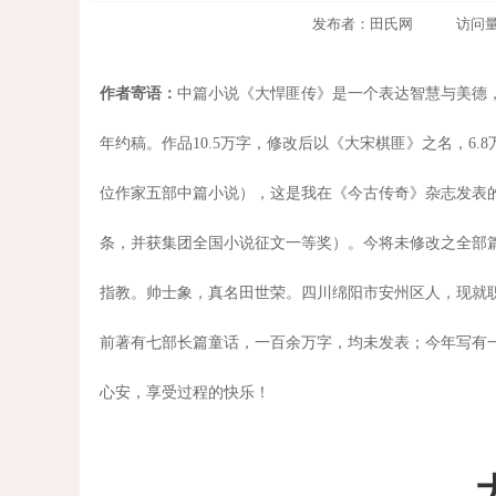
发布者：田氏网 访问量：899
作者寄语：
中篇小说《大悍匪传》是一个表达智慧与美德
年约稿。
作品10.5万字，修改后以《大宋棋匪》之名，6.
位作家五部中篇小说），这是我在《今古传奇》杂志发表的
条，并获集团全国小说征文一等奖）。
今将未修改之全部
指教。
帅士象，真名田世荣。
四川绵阳市安州区人，现就
前著有七部长篇童话，一百余万字，均未发表；
今年写有
心安，享受过程的快乐！