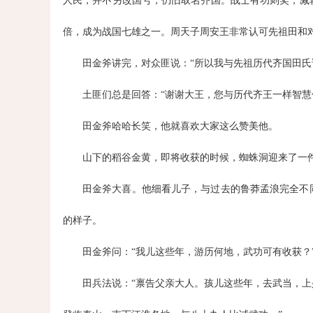
人民，并不另改国号，仍旧取名齐国。战士有功则奖，减
倍，成为战国七雄之一。周天子周安王非常认可先祖田和
田金斧讲完，对众匪说：“所以我与先祖历代齐国田氏
土匪们总是回答：“谢谢大王，您与历代齐王一样智慧
田金斧哈哈长笑，他就喜欢大家这么赞美他。
山下的稻谷金黄，即将收获的时候，蜘蛛洞迎来了一
田金斧大喜。他细看儿子，与过去的鲁莽孟浪完全不
的样子。
田金斧问：“我儿这些年，游历何地，武功可有收获？
田兵法说：“禀告父亲大人。孩儿这些年，去武当，