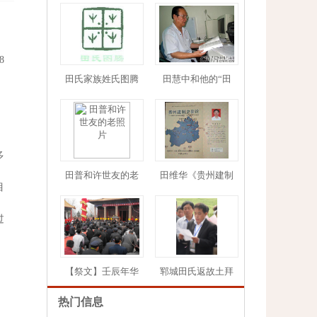
8
田氏家族姓氏图腾
田慧中和他的“田
1
2
3
4
5
多
田普和许世友的老
田维华《贵州建制
目
过
【祭文】壬辰年华
郓城田氏返故土拜
热门信息