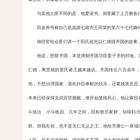
与其他土匪不同的是，他爱读书。洞里藏了上万册各
田金斧号称自己是战国七雄齐王田荣的第六十七代嫡
他经常给众匪们讲一个田氏祖先以仁德得齐国的故事
他说，想那齐国，本是周朝开国功臣姜子牙的封地。
仁德，离贤能的姜氏诸王越来越远。齐国传位六百余年
色，不想治理国家，喜欢奸臣奉献的玩乐，还要残害忠臣
本来已经深得文武百官拥戴，便开始笼络民心。他让家臣
斗借出，小斗收回。几年之间，田和散尽家财，却得到
群。但我先祖，也不是无仁无义之王，他给齐康公一座城