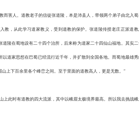
巫教而害人。道教老子的信徒张道陵，本是沛县人，带领两个弟子由北入蜀
可入教，从此学习道家教义，受到道教的保护。张道陵传授老庄正派道教
张道陵在蜀地设有二十四个治所，后来称为道家二十四仙山福地。其实二
所以道家思想在巴蜀已经流行近千年，并扩散到全国各地。而蜀地最雄秀
眉山上下百余里各个峰峦之间。至于里面的道教高人，更是无数。”
眉山上此时有道教的四大流派，其中以峨眉太极境界最高。所以我去挑战峨