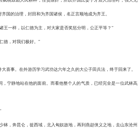
轻赋税鼓励人民耕种，任贤除奸，所以齐国比姜子牙后人治理时，强大无
对齐国的治理，封田和为齐国诸侯，名正言顺地成为齐王。
诸王一样，以仁德为主，对大家是否奖惩分明，公正平等？”
仁德，对我们极好。”
件大喜事。在外游历学习武功达六年之久的大公子田兵法，终于回来了。
同，宁静地站在他的面前。而看他整个人的气质，已经完全是一位武林高
”
上少林，奔昆仑，徙西域，北入匈奴故地，再到燕赵侠义之地，去山东沧州