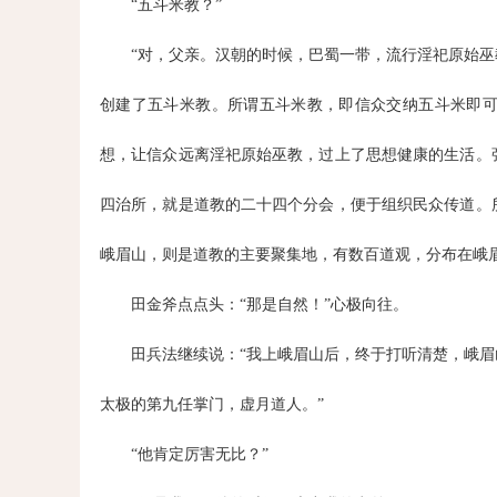
“五斗米教？”
“对，父亲。汉朝的时候，巴蜀一带，流行淫祀原始
创建了五斗米教。所谓五斗米教，即信众交纳五斗米即
想，让信众远离淫祀原始巫教，过上了思想健康的生活。
四治所，就是道教的二十四个分会，便于组织民众传道。
峨眉山，则是道教的主要聚集地，有数百道观，分布在峨
田金斧点点头：“那是自然！”心极向往。
田兵法继续说：“我上峨眉山后，终于打听清楚，峨
太极的第九任掌门，虚月道人。”
“他肯定厉害无比？”