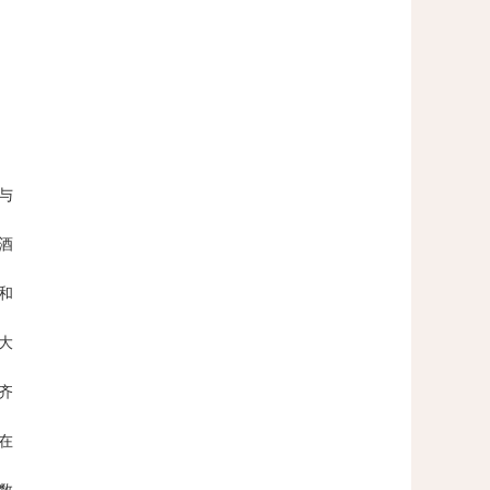
与
酒
和
大
齐
在