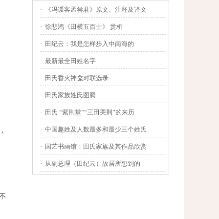
·
《冯谖客孟尝君》原文、注释及译文
·
徐悲鸿《田横五百士》 赏析
·
田纪云：我是怎样步入中南海的
·
最新最全田姓名字
·
田氏香火神龛对联选录
·
田氏家族姓氏图腾
·
田氏 “紫荆堂”“三田哭荆”的来历
·
中国趣姓及人数最多和最少三个姓氏
，
·
国艺书画馆：田氏家族及其作品欣赏
·
从副总理（田纪云）故居所想到的
不