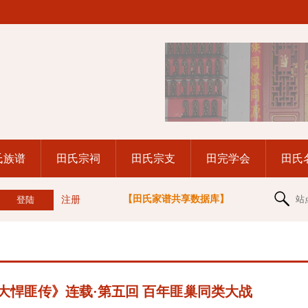
氏族谱
田氏宗祠
田氏宗支
田完学会
田氏
【田氏家谱共享数据库】
站
注册
大悍匪传》连载·第五回 百年匪巢同类大战