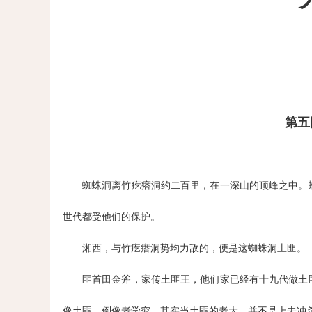
第五
蜘蛛洞离竹疙瘩洞约二百里，在一深山的顶峰之中。
世代都受他们的保护。
湘西，与竹疙瘩洞势均力敌的，便是这蜘蛛洞土匪。
匪首田金斧，家传土匪王，他们家已经有十九代做土
像土匪，倒像老学究。其实当土匪的老大，并不是上去冲