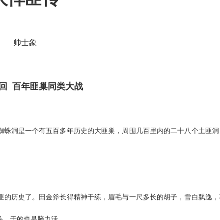
帅士象
回 百年匪巢同类大战
蜘蛛洞是一个有五百多年历史的大匪巢，周围几百里内的二十八个土匪洞
匪的历史了。田金斧长得精神干练，眉毛与一尺多长的胡子，雪白飘逸，
杀，干的也是脑力活。