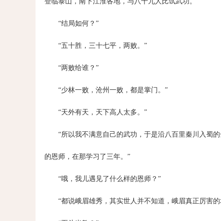
登临泰山，南下江淮各地，与八十九人比试武功。”
“结局如何？”
“五十胜，三十七平，两败。”
“两败给谁？”
“少林一败，沧州一败，都是掌门。”
“天外有天，天下高人太多。”
“所以我不满意自己的武功，于是沿八百里秦川入蜀
的恩师，在那学习了三年。”
“哦，我儿遇见了什么样的恩师？”
“都说峨眉雄秀，其实世人并不知道，峨眉真正厉害的