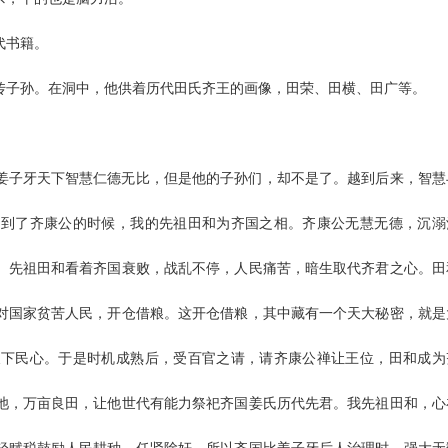
代书籍。
传子孙。在洞中，他供着历代田氏齐王的画像，田荣、田横、田广等。
。
姜子牙天下智慧仁德无比，但是他的子孙们，却不是了。越到后来，智慧
，到了齐康公的时候，我的先祖田和为齐国之相。齐康公无慧无德，沉溺
。先祖田和看着齐国衰败，战乱不停，人民痛苦，暗生取代齐君之心。田
对国家贫苦人民，开仓借粮。这开仓借粮，其中藏有一个天大秘密，就是
天下民心。于是时机成熟后，受百官之请，请齐康公禅让王位，田和成为
池，万亩良田，让他世代有能力祭祀齐国姜氏历代先君。我先祖田和，心