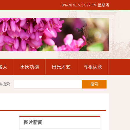
8/6/2026, 5:53:28 PM 星期四
名人
田氏功德
田氏才艺
寻根认亲
点搜索
图片新闻