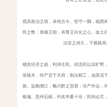
百年土官世业，至此
观其政治之绩，卓绝古今。世守一隅，稳西
民之弊；恭顺王朝，有尊王向化之心。改土
治安之持久，千载格局
稽其经济之勋，利泽生民。招流民以实旷野
茶植木，特产贡于天府；制法精工，油茶流
旅。盐舶溯江，畅川黔之贸易；珍产外运，
银编。思州石砚，列名华夏十珍；民间众艺