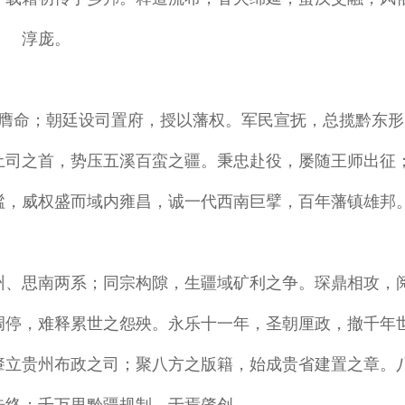
淳庞。
膺命；朝廷设司置府，授以藩权。军民宣抚，总揽黔东形
土司之首，势压五溪百蛮之疆。秉忠赴役，屡随王师出征
谧，威权盛而域内雍昌，诚一代西南巨擘，百年藩镇雄邦
州、思南两系；同宗构隙，生疆域矿利之争。琛鼎相攻，
调停，难释累世之怨殃。永乐十一年，圣朝厘政，撤千年
肇立贵州布政之司；聚八方之版籍，始成贵省建置之章。