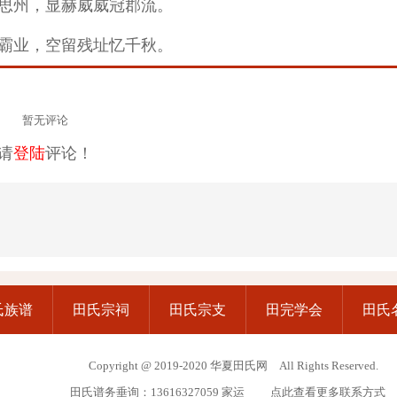
思州，显赫威威冠郡流。
霸业，空留残址忆千秋。
暂无评论
请
登陆
评论！
氏族谱
田氏宗祠
田氏宗支
田完学会
田氏
Copyright @ 2019-2020 华夏田氏网 All Rights Reserved.
田氏谱务垂询：13616327059 家运
点此查看更多联系方式