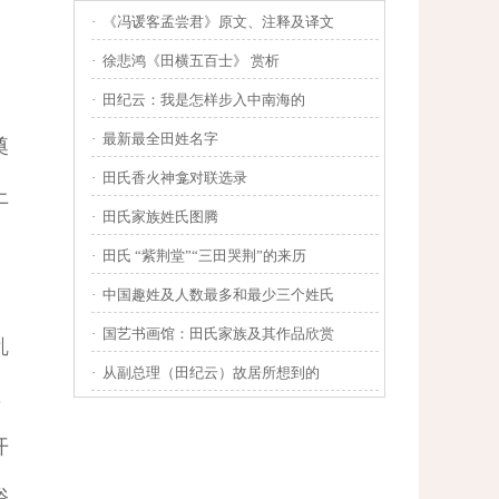
·
《冯谖客孟尝君》原文、注释及译文
·
徐悲鸿《田横五百士》 赏析
·
田纪云：我是怎样步入中南海的
·
最新最全田姓名字
奠
·
田氏香火神龛对联选录
上
·
田氏家族姓氏图腾
·
田氏 “紫荆堂”“三田哭荆”的来历
·
中国趣姓及人数最多和最少三个姓氏
·
国艺书画馆：田氏家族及其作品欣赏
乱
·
从副总理（田纪云）故居所想到的
，
开
俗