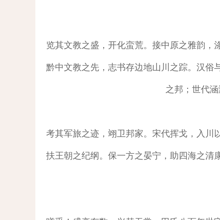
览其文教之盛，开化蛮荒。接中原之雅韵，
黔中文教之先，志书存边地山川之踪。汉俗
之邦；世代涵
考其军旅之迹，翊卫邦家。宋代挥戈，入川
扶王朝之纪纲。保一方之晏宁，助四海之清