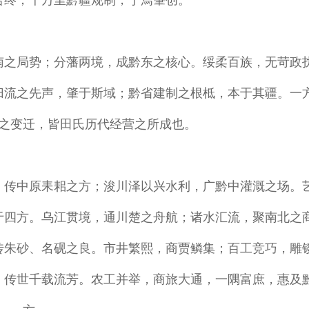
告终；千万里黔疆规制，于焉肇创。
南之局势；分藩两境，成黔东之核心。绥柔百族，无苛政
归流之先声，肇于斯域；黔省建制之根柢，本于其疆。一
之变迁，皆田氏历代经营之所成也。
，传中原耒耜之方；浚川泽以兴水利，广黔中灌溉之场。
于四方。乌江贯境，通川楚之舟航；诸水汇流，聚南北之
传朱砂、名砚之良。市井繁熙，商贾鳞集；百工竞巧，雕
，传世千载流芳。农工并举，商旅大通，一隅富庶，惠及