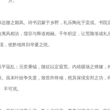
方。
涤边徼之鄙风。诗书启蒙于乡野，礼乐陶化于蛮戎。书院
与夷风相洽，儒宗与释道相融。千年积淀，让荒陬渐成礼
濡，使黔地终归华夏之统。
以平寇乱；元世秉钺，随征以定遐荒。内靖疆场之烽燧，
康。虽末叶纷争失度，致世祚终倾，然其保境安邦之功，
不可泯。