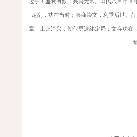
嗟乎！盛衰有数，兴替无常。田氏八百年世
定乱，功在当时；兴商崇文，利垂后世。昔
章。土归流兴，朝代更迭终定局；文存功在