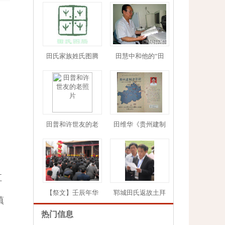
田氏家族姓氏图腾
田慧中和他的“田
1
2
3
4
5
田普和许世友的老
田维华《贵州建制
江
【祭文】壬辰年华
郓城田氏返故土拜
镇
热门信息