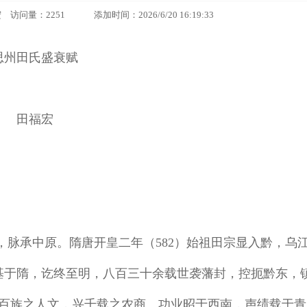
：2251 添加时间：2026/6/20 16:19:33
思州田氏盛衰赋
田福宏
脉承中原。隋唐开皇二年（582）始祖田宗显入黔，乌
基于隋，讫终至明，八百三十余载世袭藩封，控扼黔东，
百族之人文，兴千载之农商。功业昭于西南，声绩载于青