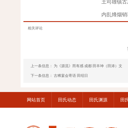
土司雄镇古
内乱烽烟销
相关评论
上一条信息：
为《源流》而有感 成都 田丰坤（田涛）文
下一条信息：
古稀宴会寄语 田绍日
网站首页
田氏动态
田氏渊源
田