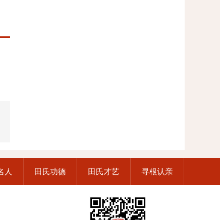
名人
田氏功德
田氏才艺
寻根认亲