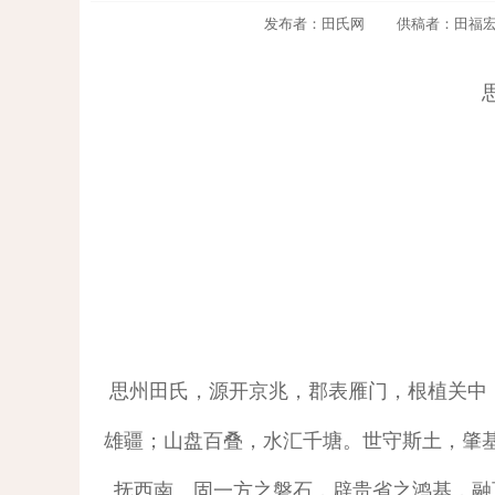
发布者：田氏网 供稿者：田福宏 访问量
思州田氏，源开京兆，郡表雁门，根植关中，
雄疆；山盘百叠，水汇千塘。世守斯土，肇
抚西南。固一方之磐石，辟贵省之鸿基，融