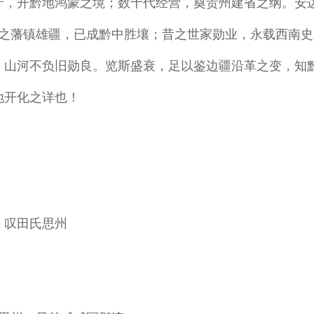
守，开黔地鸿蒙之境；数十代经营，奠贵州建省之纲。安
之藩镇雄疆，已成黔中胜壤；昔之世家勋业，永载西南史
，山河不负旧勋良。览斯盛衰，足以鉴边疆沿革之变，知
地开化之详也！
叹田氏思州