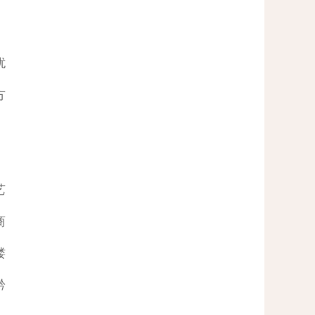
扰
方
艺
商
镂
黔