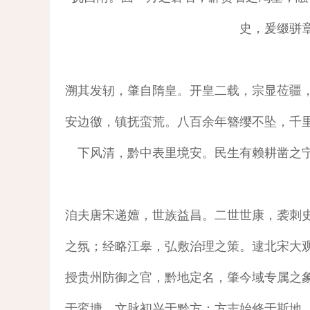
史，爰缀骈
溯其发轫，肇自隋皇。开皇二载，宗显莅疆
安边徼，镇抚蛮荒。八百余年簪缨不坠，千
下风清，黔中表里境安。民生有赖耕凿之
洎夫唐宋递嬗，世族益昌。二世世康，袭刺
之氛；经略江皋，弘敷治理之策。逮北宋大
授贵州防御之官，黔地定名，肇今域专属之
于鸾塘，文脉初兴于黔方；方志始修于斯地