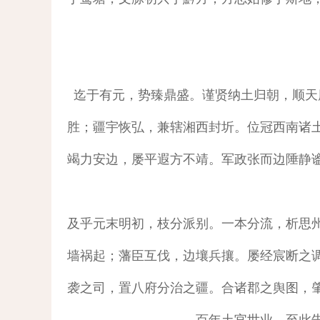
迄于有元，势臻鼎盛。谨贤纳土归朝，顺天
胜；疆宇恢弘，兼辖湘西封圻。位冠西南诸
竭力安边，屡平遐方不靖。军政张而边陲静
及乎元末明初，枝分派别。一本分流，析思
墙祸起；藩臣互伐，边壤兵攘。屡经宸断之
袭之司，置八府分治之疆。合诸郡之舆图，