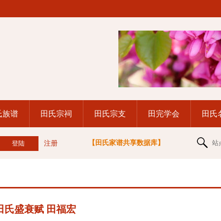
氏族谱
田氏宗祠
田氏宗支
田完学会
田氏
【田氏家谱共享数据库】
站
注册
田氏盛衰赋 田福宏