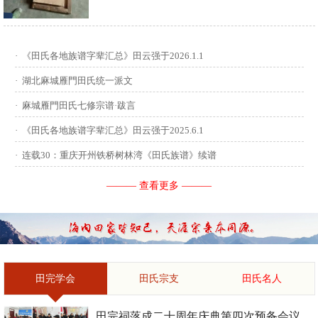
供稿：田启才 ...
·
《田氏各地族谱字辈汇总》田云强于2026.1.1
·
湖北麻城雁門田氏统一派文
·
麻城雁門田氏七修宗谱·跋言
·
《田氏各地族谱字辈汇总》田云强于2025.6.1
·
连载30：重庆开州铁桥树林湾《田氏族谱》续谱
——— 查看更多 ———
田完学会
田氏宗支
田氏名人
田完祠落成二十周年庆典第四次预备会议