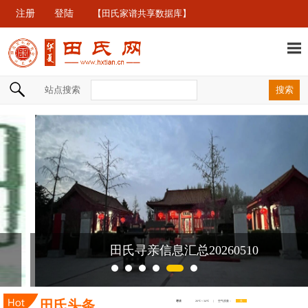
注册
登陆
【田氏家谱共享数据库】
站点搜索
田氏寻亲信息汇总20260510
田氏头条