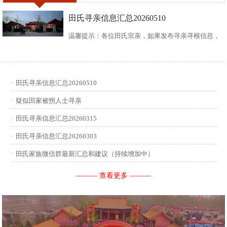
田氏寻亲信息汇总20260510
温馨提示：各位田氏宗亲，如果发布寻亲寻根信息，
请尽可能多地介绍您自己或支系的信息：您的现居
地，祖籍地，迁居时间，堂号郡望，始迁一世祖名
·
田氏寻亲信息汇总20260510
讳，迁居前字辈和迁居后历次新续的字辈，分迁族人
·
疑似田家被拐人士寻亲
迁居地，因何原因迁居等。最后别忘了留下联系人和
·
田氏寻亲信息汇总20260315
·
田氏寻亲信息汇总20260303
联系方式。 没有家谱的问问族中老年人口耳相传的信
·
田氏家族微信群最新汇总和建议（持续增加中）
息有哪些，有家谱请把家谱中的信息简...
——— 查看更多 ———