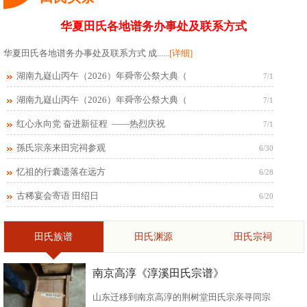
华夏田氏各地谱务办事处及联系方式
华夏田氏各地谱务办事处及联系方式 成......
[详细]
湖南九嶷山丙午（2026）年舜帝公祭大典（
7/1
湖南九嶷山丙午（2026）年舜帝公祭大典（
7/1
红心永向党 奋进新征程 ——热烈庆祝
7/1
孫氏宗亲来田完祠参观
6/30
忆祖的行囊遗落在远方
6/28
古稀宴会寄语 田绍日
6/20
田氏族谱
田氏渊源
田氏宗祠
南京高淳《淳溪田氏宗谱》
山东迁移到南京高淳的荆树堂田氏宗亲寻同宗