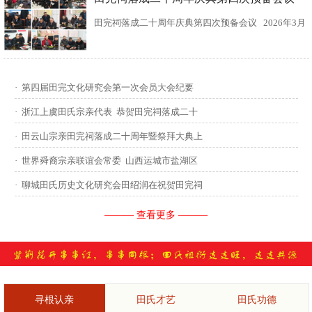
田完祠落成二十周年庆典第四次预备会议 2026年3月
15日，田完文化研究会、田完祠管理委员会在田完祠
召开了“田完祠落成二十周年庆典暨丙午年华夏田氏祭
·
第四届田完文化研究会第一次会员大会纪要
祖”第四次预备会议。 常务副会长田传灿宗亲主持会
·
浙江上虞田氏宗亲代表 恭贺田完祠落成二十
议...
·
田云山宗亲田完祠落成二十周年暨祭拜大典上
·
世界舜裔宗亲联谊会常委 山西运城市盐湖区
·
聊城田氏历史文化研究会田绍润在祝贺田完祠
——— 查看更多 ———
寻根认亲
田氏才艺
田氏功德