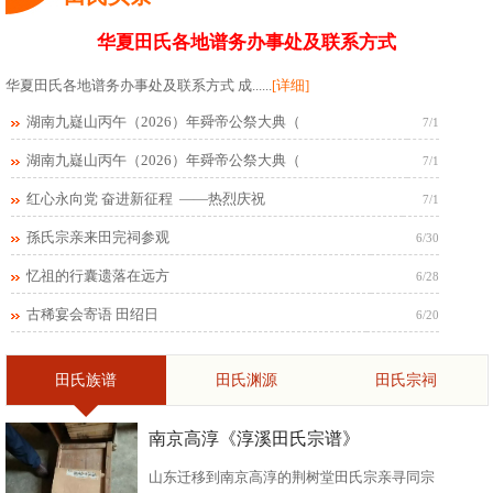
华夏田氏各地谱务办事处及联系方式
华夏田氏各地谱务办事处及联系方式 成......
[详细]
湖南九嶷山丙午（2026）年舜帝公祭大典（
7/1
湖南九嶷山丙午（2026）年舜帝公祭大典（
7/1
红心永向党 奋进新征程 ——热烈庆祝
7/1
孫氏宗亲来田完祠参观
6/30
忆祖的行囊遗落在远方
6/28
古稀宴会寄语 田绍日
6/20
田氏族谱
田氏渊源
田氏宗祠
南京高淳《淳溪田氏宗谱》
山东迁移到南京高淳的荆树堂田氏宗亲寻同宗