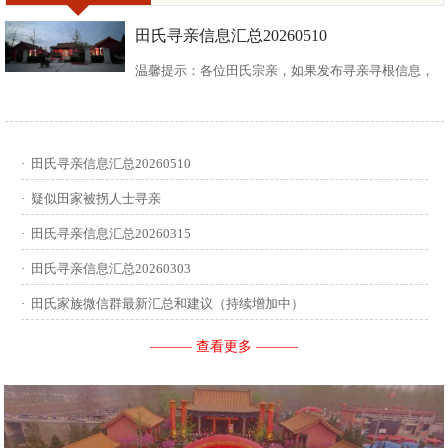
田氏寻亲信息汇总20260510
温馨提示：各位田氏宗亲，如果发布寻亲寻根信息，
请尽可能多地介绍您自己或支系的信息：您的现居
地，祖籍地，迁居时间，堂号郡望，始迁一世祖名
·
田氏寻亲信息汇总20260510
讳，迁居前字辈和迁居后历次新续的字辈，分迁族人
·
疑似田家被拐人士寻亲
迁居地，因何原因迁居等。最后别忘了留下联系人和
·
田氏寻亲信息汇总20260315
·
田氏寻亲信息汇总20260303
联系方式。 没有家谱的问问族中老年人口耳相传的信
·
田氏家族微信群最新汇总和建议（持续增加中）
息有哪些，有家谱请把家谱中的信息简...
——— 查看更多 ———