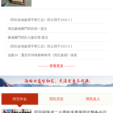
供稿：田启才 ...
·
《田氏各地族谱字辈汇总》田云强于2026.1.1
·
湖北麻城雁門田氏统一派文
·
麻城雁門田氏七修宗谱·跋言
·
《田氏各地族谱字辈汇总》田云强于2025.6.1
·
连载30：重庆开州铁桥树林湾《田氏族谱》续谱
——— 查看更多 ———
田完学会
田氏宗支
田氏名人
田完祠落成二十周年庆典第四次预备会议