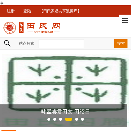
�
注册
登陆
【田氏家谱共享数据库】
站点搜索
咏孟尝君田文 田绍日