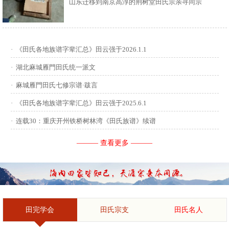
山东迁移到南京高淳的荆树堂田氏宗亲寻同宗
供稿：田启才 ...
·
《田氏各地族谱字辈汇总》田云强于2026.1.1
·
湖北麻城雁門田氏统一派文
·
麻城雁門田氏七修宗谱·跋言
·
《田氏各地族谱字辈汇总》田云强于2025.6.1
·
连载30：重庆开州铁桥树林湾《田氏族谱》续谱
——— 查看更多 ———
田完学会
田氏宗支
田氏名人