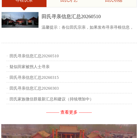
寻根认亲
田氏才艺
田氏功德
田氏寻亲信息汇总20260510
温馨提示：各位田氏宗亲，如果发布寻亲寻根信息，
请尽可能多地介绍您自己或支系的信息：您的现居
地，祖籍地，迁居时间，堂号郡望，始迁一世祖名
·
田氏寻亲信息汇总20260510
讳，迁居前字辈和迁居后历次新续的字辈，分迁族人
·
疑似田家被拐人士寻亲
迁居地，因何原因迁居等。最后别忘了留下联系人和
·
田氏寻亲信息汇总20260315
·
田氏寻亲信息汇总20260303
联系方式。 没有家谱的问问族中老年人口耳相传的信
·
田氏家族微信群最新汇总和建议（持续增加中）
息有哪些，有家谱请把家谱中的信息简...
——— 查看更多 ———