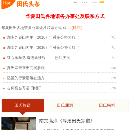
田氏头条
华夏田氏各地谱务办事处及联系方式
华夏田氏各地谱务办事处及联系方式 成......
[详细]
湖南九嶷山丙午（2026）年舜帝公祭大典（
7/1
湖南九嶷山丙午（2026）年舜帝公祭大典（
7/1
红心永向党 奋进新征程 ——热烈庆祝
7/1
孫氏宗亲来田完祠参观
6/30
忆祖的行囊遗落在远方
6/28
古稀宴会寄语 田绍日
6/20
田氏族谱
田氏渊源
田氏宗祠
南京高淳《淳溪田氏宗谱》