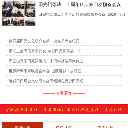
田完祠落成二十周年庆典第四次预备会议
田完祠落成二十周年庆典第四次预备会议 2026年3月
15日，田完文化研究会、田完祠管理委员会在田完祠
召开了“田完祠落成二十周年庆典暨丙午年华夏田氏祭
·
第四届田完文化研究会第一次会员大会纪要
祖”第四次预备会议。 常务副会长田传灿宗亲主持会
·
浙江上虞田氏宗亲代表 恭贺田完祠落成二十
议...
·
田云山宗亲田完祠落成二十周年暨祭拜大典上
·
世界舜裔宗亲联谊会常委 山西运城市盐湖区
·
聊城田氏历史文化研究会田绍润在祝贺田完祠
——— 查看更多 ———