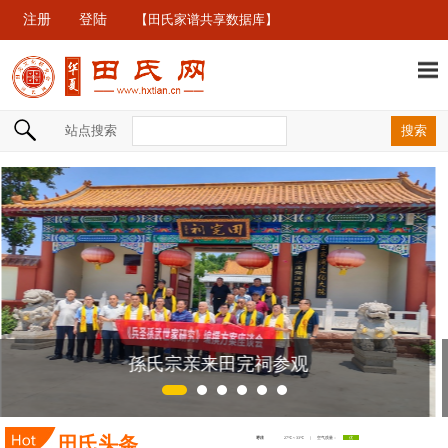
注册
登陆
【田氏家谱共享数据库】
站点搜索
孫氏宗亲来田完祠参观
田氏头条