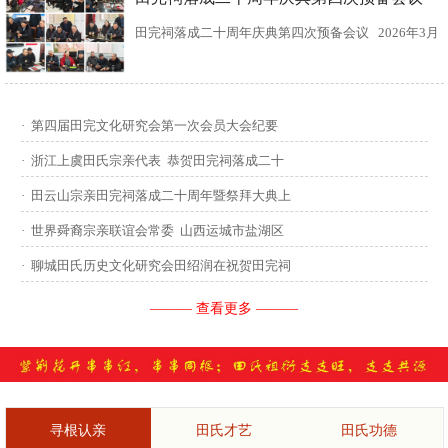
田完祠落成二十周年庆典第四次预备会议 2026年3月
15日，田完文化研究会、田完祠管理委员会在田完祠
召开了“田完祠落成二十周年庆典暨丙午年华夏田氏祭
·
第四届田完文化研究会第一次会员大会纪要
祖”第四次预备会议。 常务副会长田传灿宗亲主持会
·
浙江上虞田氏宗亲代表 恭贺田完祠落成二十
议...
·
田云山宗亲田完祠落成二十周年暨祭拜大典上
·
世界舜裔宗亲联谊会常委 山西运城市盐湖区
·
聊城田氏历史文化研究会田绍润在祝贺田完祠
——— 查看更多 ———
寻根认亲
田氏才艺
田氏功德