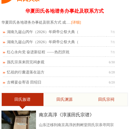
华夏田氏各地谱务办事处及联系方式
华夏田氏各地谱务办事处及联系方式 成......
[详细]
湖南九嶷山丙午（2026）年舜帝公祭大典（
7/1
湖南九嶷山丙午（2026）年舜帝公祭大典（
7/1
红心永向党 奋进新征程 ——热烈庆祝
7/1
孫氏宗亲来田完祠参观
6/30
忆祖的行囊遗落在远方
6/28
古稀宴会寄语 田绍日
6/20
田氏族谱
田氏渊源
田氏宗祠
南京高淳《淳溪田氏宗谱》
山东迁移到南京高淳的荆树堂田氏宗亲寻同宗