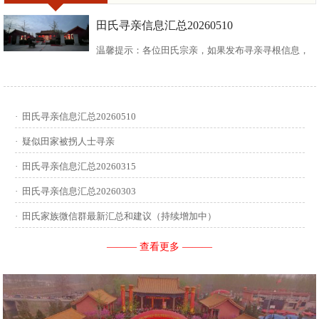
田氏寻亲信息汇总20260510
温馨提示：各位田氏宗亲，如果发布寻亲寻根信息，
请尽可能多地介绍您自己或支系的信息：您的现居
地，祖籍地，迁居时间，堂号郡望，始迁一世祖名
·
田氏寻亲信息汇总20260510
讳，迁居前字辈和迁居后历次新续的字辈，分迁族人
·
疑似田家被拐人士寻亲
迁居地，因何原因迁居等。最后别忘了留下联系人和
·
田氏寻亲信息汇总20260315
·
田氏寻亲信息汇总20260303
联系方式。 没有家谱的问问族中老年人口耳相传的信
·
田氏家族微信群最新汇总和建议（持续增加中）
息有哪些，有家谱请把家谱中的信息简...
——— 查看更多 ———