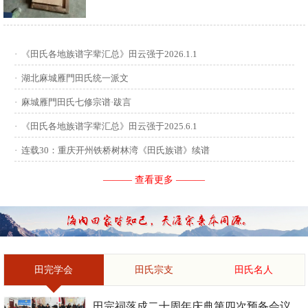
供稿：田启才 ...
·
《田氏各地族谱字辈汇总》田云强于2026.1.1
·
湖北麻城雁門田氏统一派文
·
麻城雁門田氏七修宗谱·跋言
·
《田氏各地族谱字辈汇总》田云强于2025.6.1
·
连载30：重庆开州铁桥树林湾《田氏族谱》续谱
——— 查看更多 ———
田完学会
田氏宗支
田氏名人
田完祠落成二十周年庆典第四次预备会议